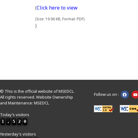
(
Click here to view
(Size: 19.96 KB, Format: PDF)
)
© This is the official website of MSEDCL.
Follow us on :
All rights reserved. Website Ownership
and Maintenance: MSEDCL
Today’s visitors
1
,
5
2
0
Yesterday’s visitors