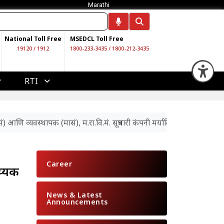
Marathi
National Toll Free
MSEDCL Toll Free
19120
/
1912
1800-233-3435
/
1800-212-3435
Op
RTI
व्यवस्थापक (मासं), म.रा.वि.मं. सूत्रधारी कंपनी मर्यादित या पदांच्या पदभरत
Career
य्यक
News & Latest
Announcements