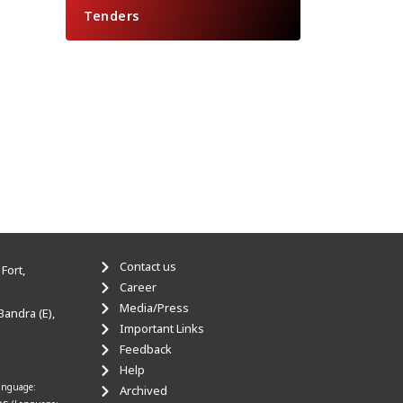
Tenders
Contact us
Fort,
Career
Media/Press
Bandra (E),
Important Links
Feedback
Help
anguage:
Archived