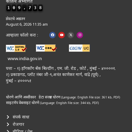
कालचे अभ्यागत
1
0
9
,
7
3
8
शेवटचे अद्यतन
August 6, 2026 11:35 am
आम्हाला फॉलो करा :
www.india.gov.in
पत्ता – १) हॉंगकॉंग बँक बिल्डींग , एम. जी. रोड , फोर्ट , मुंबई – ४००००१.
२) प्रकाशगड, प्लॉट नंबर जी-९,अनंत काणेकर मार्ग, वांद्रे (पूर्व) ,
मुंबई – ४०००५१
धोरणे आणि अस्वीकार
डेटा संरक्षण धोरण
(Language: English
File size: 361 kb, PDF)
साइटमॅप
वेबसाइट धोरणे
(Language: English
File size: 344 kb, PDF)
संपर्क साधा
रोजगार
मीडिया / प्रेस