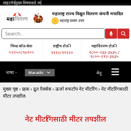
साइटमॅप
मुख्य विषयाकडे जा
महाराष्ट्र राज्य विद्युत वितरण कंपनी मर्यादित
महाराष्ट्र शासन उपक्रम
मिस्ड कॉल सेवा
राष्ट्रीय टोल-फ्री
महावितरण टोल-फ्री
०२२५०८९७१००
१८००-२३३-३४३५ /
१९१२/१९१२०
१८००-२१२-३४३५
भाषा -
Marathi
मेनू
मुख्य पृष्ठ
›
ग्राहक
›
द्रुत ऍक्सेस
›
ऊर्जा रुफटॉप नेट मीटरिंग
›
नेट मीटरिंगसाठी
मीटर तपशील
नेट मीटरिंगसाठी मीटर तपशील