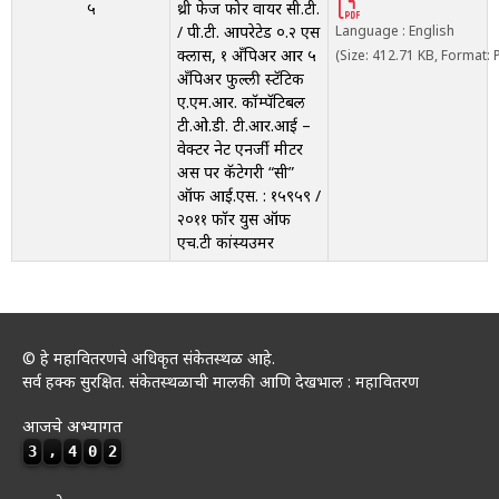
५
थ्री फेज फोर वायर सी.टी.
/ पी.टी. आपरेटेड ०.२ एस
Language : English
क्लास, १ अँपिअर आर ५
(Size: 412.71 KB, Format: 
अँपिअर फुल्ली स्टॅटिक
ए.एम.आर. कॉम्पॅटिबल
टी.ओ.डी. टी.आर.आई –
वेक्टर नेट एनर्जी मीटर
अस पर कॅटेगरी “सी”
ऑफ आई.एस. : १५९५९ /
२०११ फॉर युस ऑफ
एच.टी कांस्यउमर
© हे महावितरणचे अधिकृत संकेतस्थळ आहे.
सर्व हक्क सुरक्षित. संकेतस्थळाची मालकी आणि देखभाल : महावितरण
आजचे अभ्यागत
3
,
4
0
2