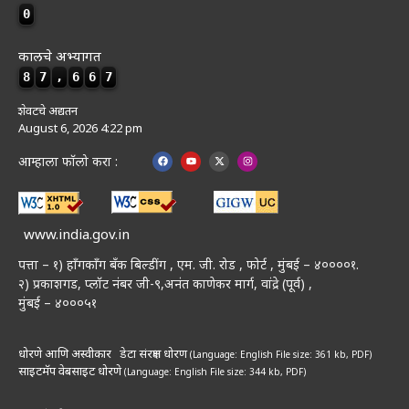
0
कालचे अभ्यागत
8
7
,
6
6
7
शेवटचे अद्यतन
August 6, 2026 4:22 pm
आम्हाला फॉलो करा :
www.india.gov.in
पत्ता – १) हॉंगकॉंग बँक बिल्डींग , एम. जी. रोड , फोर्ट , मुंबई – ४००००१.
२) प्रकाशगड, प्लॉट नंबर जी-९,अनंत काणेकर मार्ग, वांद्रे (पूर्व) ,
मुंबई – ४०००५१
धोरणे आणि अस्वीकार
डेटा संरक्षण धोरण
(Language: English
File size: 361 kb, PDF)
साइटमॅप
वेबसाइट धोरणे
(Language: English
File size: 344 kb, PDF)