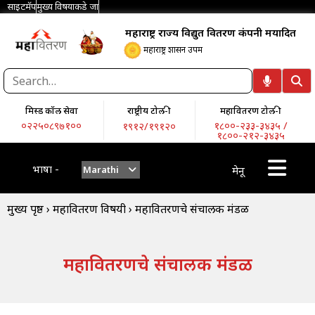
साइटमॅप
मुख्य विषयाकडे जा
महाराष्ट्र राज्य विद्युत वितरण कंपनी मर्यादित
महाराष्ट्र शासन उपक्रम
मिस्ड कॉल सेवा
राष्ट्रीय टोल-फ्री
महावितरण टोल-फ्री
०२२५०८९७१००
१८००-२३३-३४३५ /
१९१२/१९१२०
१८००-२१२-३४३५
भाषा -
Marathi
मेनू
मुख्य पृष्ठ
›
महावितरण विषयी
›
महावितरणचे संचालक मंडळ
महावितरणचे संचालक मंडळ