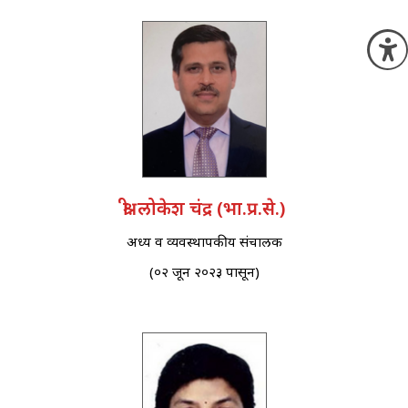
O
श्री. लोकेश चंद्र (भा.प्र.से.)
अध्यक्ष व व्यवस्थापकीय संचालक
(०२ जून २०२३ पासून)