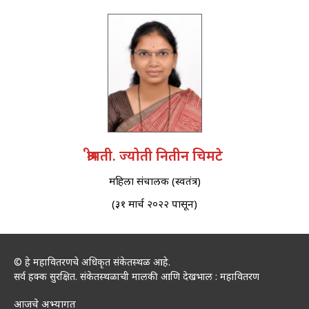
श्रीमती. ज्योती नितीन चिमटे
महिला संचालक (स्वतंत्र)
(३१ मार्च २०२२ पासून)
© हे महावितरणचे अधिकृत संकेतस्थळ आहे.
सर्व हक्क सुरक्षित. संकेतस्थळाची मालकी आणि देखभाल : महावितरण
आजचे अभ्यागत