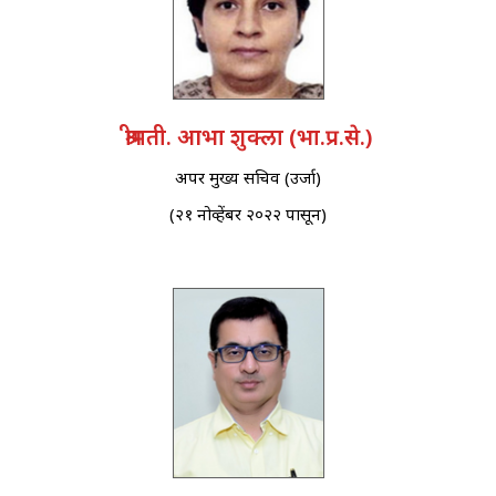
श्रीमती. आभा शुक्ला (भा.प्र.से.)
अपर मुख्य सचिव (उर्जा)
(२१ नोव्हेंबर २०२२ पासून)