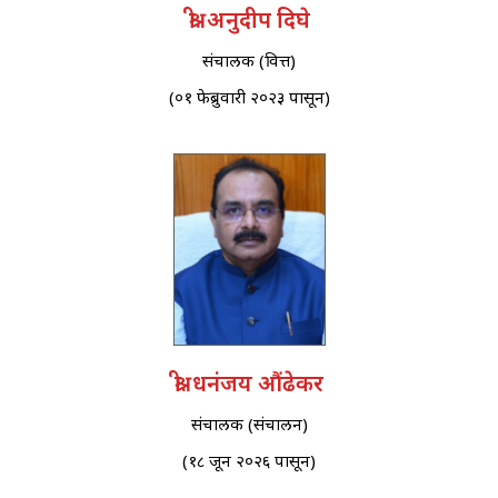
श्री. अनुदीप दिघे
संचालक (वित्त)
(०१ फेब्रुवारी २०२३ पासून)
श्री. धनंजय औंढेकर
संचालक (संचालन)
(१८ जून २०२६ पासून)