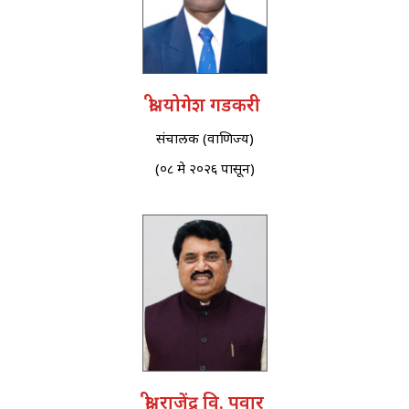
श्री. योगेश गडकरी
संचालक (वाणिज्य)
(०८ मे २०२६ पासून)
श्री. राजेंद्र वि. पवार