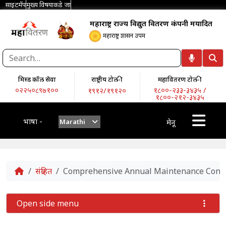
साइटमॅप
मुख्य विषयाकडे जा
महाराष्ट्र राज्य विद्युत वितरण कंपनी मर्यादित
महाराष्ट्र शासन उपक्रम
मिस्ड कॉल सेवा
राष्ट्रीय टोल-फ्री
महावितरण टोल-फ्री
०२२५०८९७१००
१८००-२३३-३४३५ /
१९१२/१९१२०
१८००-२१२-३४३५
भाषा -
Marathi
मेनू
Home
संग्रहित
Comprehensive Annual Maintenance Contract
Open side menu