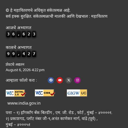
© हे महावितरणचे अधिकृत संकेतस्थळ आहे.
सर्व हक्क सुरक्षित. संकेतस्थळाची मालकी आणि देखभाल : महावितरण
आजचे अभ्यागत
3
6
,
6
2
3
कालचे अभ्यागत
9
9
,
4
2
7
शेवटचे अद्यतन
August 6, 2026 4:22 pm
आम्हाला फॉलो करा :
www.india.gov.in
पत्ता – १) हॉंगकॉंग बँक बिल्डींग , एम. जी. रोड , फोर्ट , मुंबई – ४००००१.
२) प्रकाशगड, प्लॉट नंबर जी-९,अनंत काणेकर मार्ग, वांद्रे (पूर्व) ,
मुंबई – ४०००५१