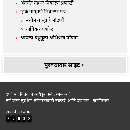
अंतर्गत तक्रार निवारण प्रणाली
ग्राहक गाऱ्हाणे निवारण मंच
नवीन गाऱ्हाणे नोंदणी
अधिक तपशील
आपला बहुमूल्य अभिप्राय नोंदवा
पुरवठादार साइट
© हे महावितरणचे अधिकृत संकेतस्थळ आहे.
सर्व हक्क सुरक्षित. संकेतस्थळाची मालकी आणि देखभाल : महावितरण
आजचे अभ्यागत
2
,
8
3
2