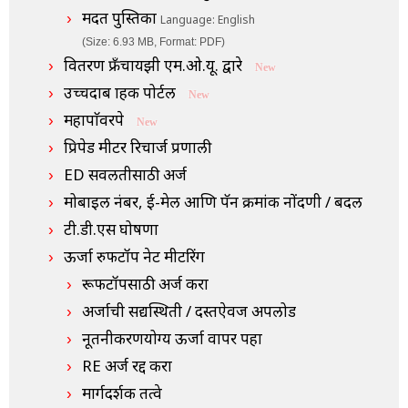
मदत पुस्तिका
Language: English
(Size: 6.93 MB, Format: PDF)
वितरण फ्रँचायझी एम.ओ.यू. द्वारे
New
उच्चदाब ग्राहक पोर्टल
New
महापाॅवरपे
New
प्रिपेड मीटर रिचार्ज प्रणाली
ED सवलतीसाठी अर्ज
मोबाइल नंबर, ई-मेल आणि पॅन क्रमांक नोंदणी / बदल
टी.डी.एस घोषणा
ऊर्जा रुफटॉप नेट मीटरिंग
रूफटॉपसाठी अर्ज करा
अर्जाची सद्यस्थिती / दस्तऐवज अपलोड
नूतनीकरणयोग्य ऊर्जा वापर पहा
RE अर्ज रद्द करा
मार्गदर्शक तत्वे