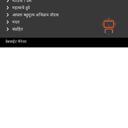
मीडिया / प्रेस
महत्वाचे दुवे
आपला बहुमूल्य अभिप्राय नोंदवा
मदत
संग्रहित
वेबसाईट मैनेजर