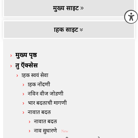
मुख्य साइट
O
ग्राहक साइट
मुख्य पृष्ठ
द्रुत ऍक्सेस
ग्राहक स्वयं सेवा
ग्राहक नोंदणी
नविन वीज जोडणी
भार बदलाची मागणी
नावात बदल
नावात बदल
नाव सुधारणे
New