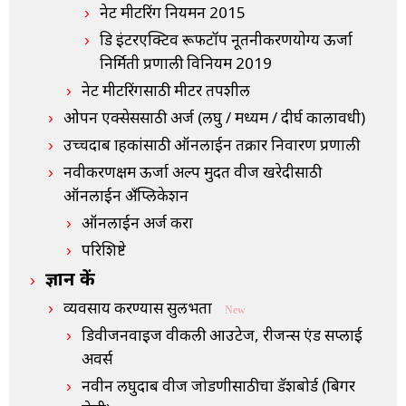
नेट मीटरिंग नियमन 2015
ग्रिड इंटरएक्टिव रूफटॉप नूतनीकरणयोग्य ऊर्जा
निर्मिती प्रणाली विनियम 2019
नेट मीटरिंगसाठी मीटर तपशील
ओपन एक्सेससाठी अर्ज (लघु / मध्यम / दीर्घ कालावधी)
उच्चदाब ग्राहकांसाठी ऑनलाईन तक्रार निवारण प्रणाली
नवीकरणक्षम ऊर्जा अल्प मुदत वीज खरेदीसाठी
ऑनलाईन अँप्लिकेशन
ऑनलाईन अर्ज करा
परिशिष्टे
ज्ञान केंद्र
व्यवसाय करण्यास सुलभता
New
डिवीजनवाइज वीकली आउटेज, रीजन्स एंड सप्लाई
अवर्स
नवीन लघुदाब वीज जोडणीसाठीचा डॅशबोर्ड (बिगर