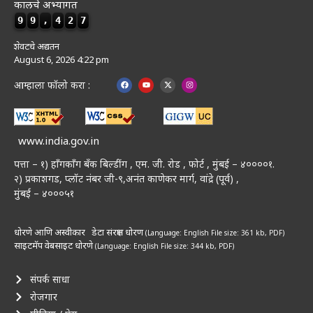
कालचे अभ्यागत
9
9
,
4
2
7
शेवटचे अद्यतन
August 6, 2026 4:22 pm
आम्हाला फॉलो करा :
www.india.gov.in
पत्ता – १) हॉंगकॉंग बँक बिल्डींग , एम. जी. रोड , फोर्ट , मुंबई – ४००००१.
२) प्रकाशगड, प्लॉट नंबर जी-९,अनंत काणेकर मार्ग, वांद्रे (पूर्व) ,
मुंबई – ४०००५१
धोरणे आणि अस्वीकार
डेटा संरक्षण धोरण
(Language: English
File size: 361 kb, PDF)
साइटमॅप
वेबसाइट धोरणे
(Language: English
File size: 344 kb, PDF)
संपर्क साधा
रोजगार