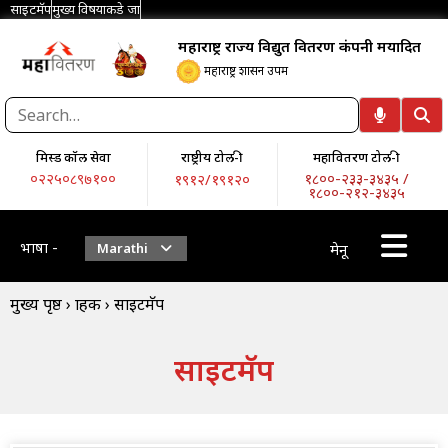
साइटमॅप
मुख्य विषयाकडे जा
महाराष्ट्र राज्य विद्युत वितरण कंपनी मर्यादित
महाराष्ट्र शासन उपक्रम
मिस्ड कॉल सेवा
राष्ट्रीय टोल-फ्री
महावितरण टोल-फ्री
०२२५०८९७१००
१८००-२३३-३४३५ /
१९१२/१९१२०
१८००-२१२-३४३५
भाषा -
Marathi
मेनू
मुख्य पृष्ठ
›
ग्राहक
›
साइटमॅप
साइटमॅप