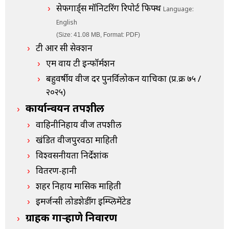
सेफगार्ड्स मॉनिटरिंग रिपोर्ट फिफ्थ
Language:
English
(Size: 41.08 MB, Format: PDF)
टी आर सी सेक्शन
एम वाय टी इन्फॉर्मशन
बहुवर्षीय वीज दर पुनर्विलोकन याचिका (प्र.क्र ७५ /
२०२५)
कार्यान्वयन तपशील
वाहिनीनिहाय वीज तपशील
खंडित वीजपुरवठा माहिती
विश्वसनीयता निर्देशांक
वितरण-हानी
शहर निहाय मासिक माहिती
इमर्जन्सी लोडशेडींग इम्प्लिमेंटेड
ग्राहक गाऱ्हाणे निवारण