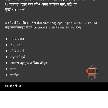
२) प्रकाशगड, प्लॉट नंबर जी-९,अनंत काणेकर मार्ग, वांद्रे (पूर्व) ,
मुंबई – ४०००५१
धोरणे आणि अस्वीकार
डेटा संरक्षण धोरण
(Language: English
File size: 361 kb, PDF)
साइटमॅप
वेबसाइट धोरणे
(Language: English
File size: 344 kb, PDF)
संपर्क साधा
रोजगार
मीडिया / प्रेस
महत्वाचे दुवे
आपला बहुमूल्य अभिप्राय नोंदवा
मदत
संग्रहित
वेबसाईट मैनेजर