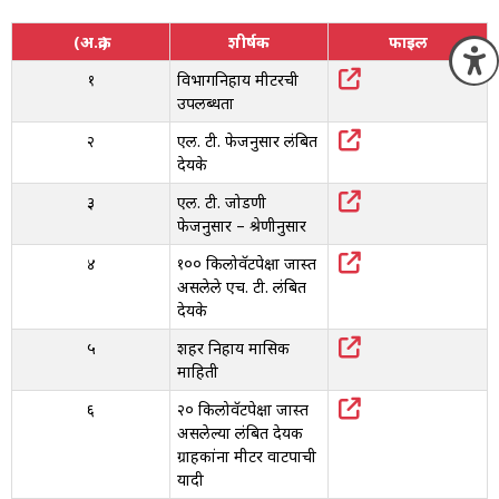
(अ.क्र.)
शीर्षक
फाइल
O
१
विभागनिहाय मीटरची
उपलब्धता
२
एल. टी. फेजनुसार प्रलंबित
देयके
३
एल. टी. जोडणी
फेजनुसार – श्रेणीनुसार
४
१०० किलोवॅटपेक्षा जास्त
असलेले एच. टी. प्रलंबित
देयके
५
शहर निहाय मासिक
माहिती
६
२० किलोवॅटपेक्षा जास्त
असलेल्या प्रलंबित देयक
ग्राहकांना मीटर वाटपाची
यादी