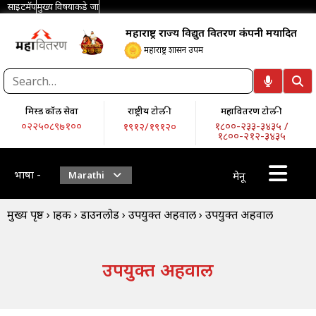
साइटमॅप
मुख्य विषयाकडे जा
महाराष्ट्र राज्य विद्युत वितरण कंपनी मर्यादित
महाराष्ट्र शासन उपक्रम
मिस्ड कॉल सेवा
राष्ट्रीय टोल-फ्री
महावितरण टोल-फ्री
०२२५०८९७१००
१८००-२३३-३४३५ /
१९१२/१९१२०
१८००-२१२-३४३५
भाषा -
Marathi
मेनू
मुख्य पृष्ठ
›
ग्राहक
›
डाउनलोड
›
उपयुक्त अहवाल
›
उपयुक्त अहवाल
उपयुक्त अहवाल