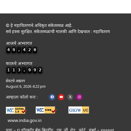
© हे महावितरणचे अधिकृत संकेतस्थळ आहे.
सर्व हक्क सुरक्षित. संकेतस्थळाची मालकी आणि देखभाल : महावितरण
आजचे अभ्यागत
4
9
,
4
2
0
कालचे अभ्यागत
1
1
3
,
9
9
2
शेवटचे अद्यतन
August 6, 2026 4:22 pm
आम्हाला फॉलो करा :
www.india.gov.in
पत्ता – १) हॉंगकॉंग बँक बिल्डींग , एम. जी. रोड , फोर्ट , मुंबई – ४००००१.