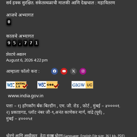
सर्व हक्क सुरक्षित. संकेतस्थळाची मालकी आणि देखभाल : महावितरण
आजचे अभ्यागत
0
कालचे अभ्यागत
9
5
,
7
7
1
शेवटचे अद्यतन
August 6, 2026 4:22 pm
आम्हाला फॉलो करा :
www.india.gov.in
पत्ता – १) हॉंगकॉंग बँक बिल्डींग , एम. जी. रोड , फोर्ट , मुंबई – ४००००१.
२) प्रकाशगड, प्लॉट नंबर जी-९,अनंत काणेकर मार्ग, वांद्रे (पूर्व) ,
मुंबई – ४०००५१
धोरणे आणि अस्वीकार
डेटा संरक्षण धोरण
(Language: English
File size: 361 kb, PDF)