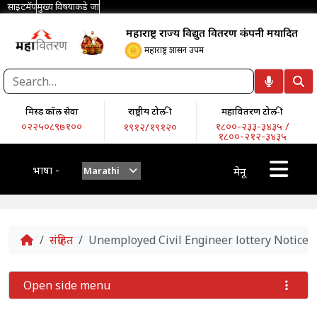
साइटमॅप
मुख्य विषयाकडे जा
महाराष्ट्र राज्य विद्युत वितरण कंपनी मर्यादित
महाराष्ट्र शासन उपक्रम
मिस्ड कॉल सेवा
राष्ट्रीय टोल-फ्री
महावितरण टोल-फ्री
०२२५०८९७१००
१८००-२३३-३४३५ /
१९१२/१९१२०
१८००-२१२-३४३५
भाषा -
Marathi
मेनू
Home
संग्रहित
Unemployed Civil Engineer lottery Notice fo
Open side menu