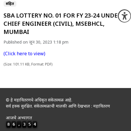
संग्रहित
SBA LOTTERY NO. 01 FOR FY 23-24 UNDER
O
CHIEF ENGINEER (CIVIL), MSEBHCL,
MUMBAI
Published on जून 30, 2023 1:18 pm
(Click here to view)
(Size: 101.11 KB, Format: PDF)
© हे महावितरणचे अधिकृत संकेतस्थळ आहे.
सर्व हक्क सुरक्षित. संकेतस्थळाची मालकी आणि देखभाल : महावितरण
आजचे अभ्यागत
8
6
,
3
5
4