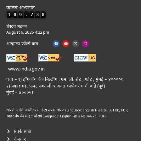
कालचे अभ्यागत
1
0
9
,
7
3
8
शेवटचे अद्यतन
August 6, 2026 4:22 pm
आम्हाला फॉलो करा :
www.india.gov.in
पत्ता – १) हॉंगकॉंग बँक बिल्डींग , एम. जी. रोड , फोर्ट , मुंबई – ४००००१.
२) प्रकाशगड, प्लॉट नंबर जी-९,अनंत काणेकर मार्ग, वांद्रे (पूर्व) ,
मुंबई – ४०००५१
धोरणे आणि अस्वीकार
डेटा संरक्षण धोरण
(Language: English
File size: 361 kb, PDF)
साइटमॅप
वेबसाइट धोरणे
(Language: English
File size: 344 kb, PDF)
संपर्क साधा
रोजगार