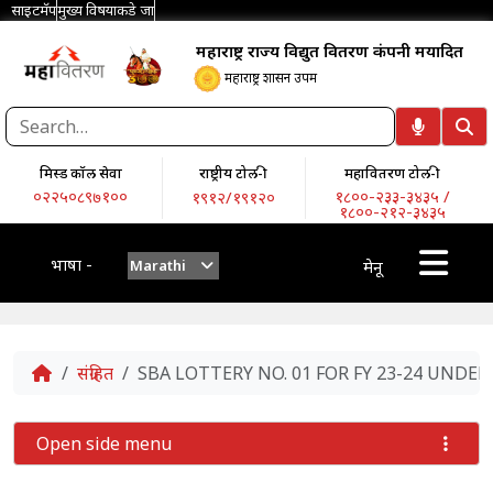
साइटमॅप
मुख्य विषयाकडे जा
महाराष्ट्र राज्य विद्युत वितरण कंपनी मर्यादित
महाराष्ट्र शासन उपक्रम
मिस्ड कॉल सेवा
राष्ट्रीय टोल-फ्री
महावितरण टोल-फ्री
०२२५०८९७१००
१८००-२३३-३४३५ /
१९१२/१९१२०
१८००-२१२-३४३५
भाषा -
Marathi
मेनू
Home
संग्रहित
SBA LOTTERY NO. 01 FOR FY 23-24 UNDER
Open side menu