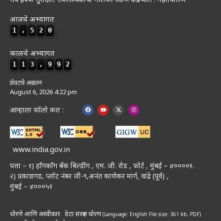
आजचे अभ्यागत
1
,
5
2
0
कालचे अभ्यागत
1
1
3
,
9
9
2
शेवटचे अद्यतन
August 6, 2026 4:22 pm
आम्हाला फॉलो करा :
www.india.gov.in
पत्ता – १) हॉंगकॉंग बँक बिल्डींग , एम. जी. रोड , फोर्ट , मुंबई – ४००००१.
२) प्रकाशगड, प्लॉट नंबर जी-९,अनंत काणेकर मार्ग, वांद्रे (पूर्व) ,
मुंबई – ४०००५१
धोरणे आणि अस्वीकार
डेटा संरक्षण धोरण
(Language: English
File size: 361 kb, PDF)