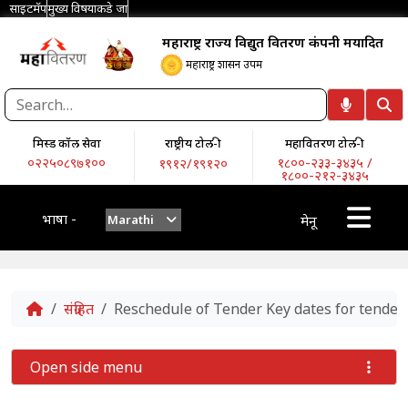
साइटमॅप
मुख्य विषयाकडे जा
महाराष्ट्र राज्य विद्युत वितरण कंपनी मर्यादित
महाराष्ट्र शासन उपक्रम
मिस्ड कॉल सेवा
राष्ट्रीय टोल-फ्री
महावितरण टोल-फ्री
०२२५०८९७१००
१८००-२३३-३४३५ /
१९१२/१९१२०
१८००-२१२-३४३५
भाषा -
Marathi
मेनू
Home
संग्रहित
Reschedule of Tender Key dates for tender
Open side menu