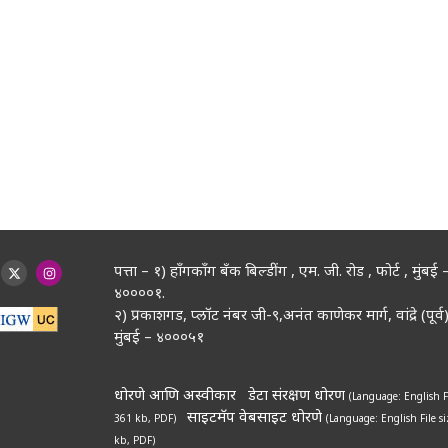
पत्ता – १) हॉंगकॉंग बँक बिल्डींग , एम. जी. रोड , फोर्ट , मुंबई 
४००००१.
२) प्रकाशगड, प्लॉट नंबर जी-९,अनंत काणेकर मार्ग, वांद्रे (पूर्व)
मुंबई – ४०००५१
धोरणे आणि अस्वीकार
डेटा संरक्षण धोरण
(Language: English
F
साइटमॅप
वेबसाइट धोरणे
361 kb, PDF)
(Language: English
File s
kb, PDF)