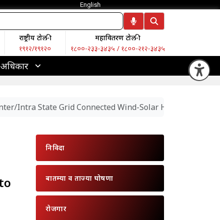
English
राष्ट्रीय टोल-फ्री
महावितरण टोल-फ्री
१९१२/१९१२०
१८००-२३३-३४३५ / १८००-२१२-३४३५
 अधिकार
Op
nter/Intra State Grid Connected Wind-Solar Hybrid Project
निविदा
बातम्या व ताज्या घोषणा
to
रोजगार