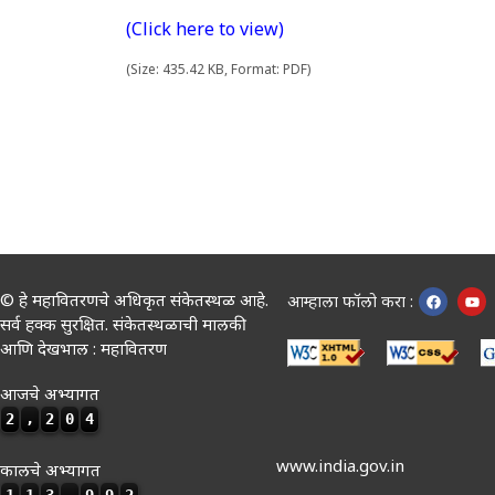
(Click here to view)
(Size: 435.42 KB, Format: PDF)
© हे महावितरणचे अधिकृत संकेतस्थळ आहे.
आम्हाला फॉलो करा :
सर्व हक्क सुरक्षित. संकेतस्थळाची मालकी
आणि देखभाल : महावितरण
आजचे अभ्यागत
2
,
2
0
4
www.india.gov.in
कालचे अभ्यागत