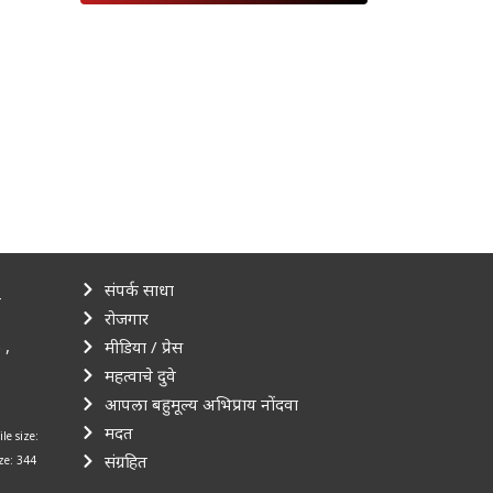
संपर्क साधा
–
रोजगार
 ,
मीडिया / प्रेस
महत्वाचे दुवे
आपला बहुमूल्य अभिप्राय नोंदवा
मदत
ile size:
संग्रहित
ize: 344