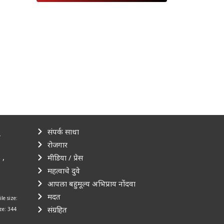
संपर्क साधा
–
रोजगार
 ,
मीडिया / प्रेस
महत्वाचे दुवे
आपला बहुमूल्य अभिप्राय नोंदवा
मदत
ile size:
संग्रहित
ize: 344