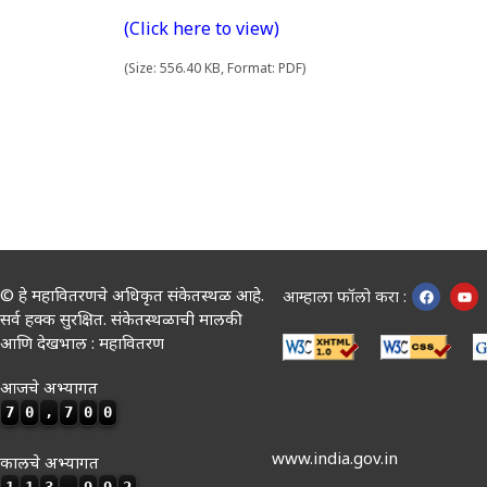
(Click here to view)
(Size: 556.40 KB, Format: PDF)
© हे महावितरणचे अधिकृत संकेतस्थळ आहे.
आम्हाला फॉलो करा :
सर्व हक्क सुरक्षित. संकेतस्थळाची मालकी
आणि देखभाल : महावितरण
आजचे अभ्यागत
7
0
,
7
0
0
www.india.gov.in
कालचे अभ्यागत