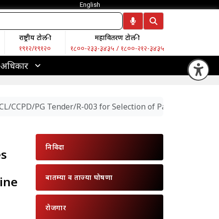
English
राष्ट्रीय टोल-फ्री
महावितरण टोल-फ्री
१९१२/१९१२०
१८००-२३३-३४३५ / १८००-२१२-३४३५
 अधिकार
Op
DCL/CCPD/PG Tender/R-003 for Selection of Payment Aggregato
निविदा
es
बातम्या व ताज्या घोषणा
ine
रोजगार