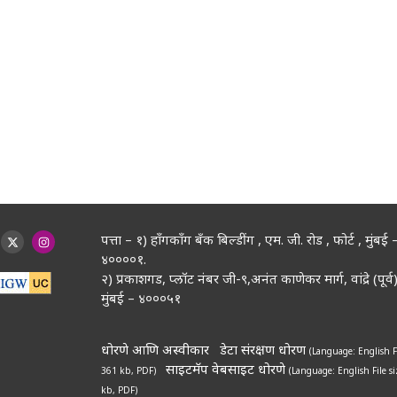
पत्ता – १) हॉंगकॉंग बँक बिल्डींग , एम. जी. रोड , फोर्ट , मुंबई 
४००००१.
२) प्रकाशगड, प्लॉट नंबर जी-९,अनंत काणेकर मार्ग, वांद्रे (पूर्व)
मुंबई – ४०००५१
धोरणे आणि अस्वीकार
डेटा संरक्षण धोरण
(Language: English
F
साइटमॅप
वेबसाइट धोरणे
361 kb, PDF)
(Language: English
File s
kb, PDF)