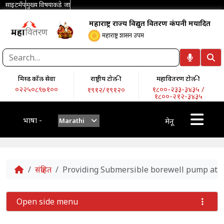
साइटमॅप
मुख्य विषयाकडे जा
महाराष्ट्र राज्य विद्युत वितरण कंपनी मर्यादित
महाराष्ट्र शासन उपक्रम
मिस्ड कॉल सेवा
राष्ट्रीय टोल-फ्री
महावितरण टोल-फ्री
०२२५०८९७१००
१८००-२३३-३४३५ /
१९१२/१९१२०
१८००-२१२-३४३५
भाषा -
Marathi
मेनू
Home
संग्रहित
Providing Submersible borewell pump at 3
Open side menu