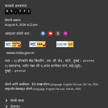
कालचे अभ्यागत
9
5
,
7
7
1
शेवटचे अद्यतन
August 6, 2026 4:22 pm
आम्हाला फॉलो करा :
www.india.gov.in
पत्ता – १) हॉंगकॉंग बँक बिल्डींग , एम. जी. रोड , फोर्ट , मुंबई – ४००००१.
२) प्रकाशगड, प्लॉट नंबर जी-९,अनंत काणेकर मार्ग, वांद्रे (पूर्व) ,
मुंबई – ४०००५१
धोरणे आणि अस्वीकार
डेटा संरक्षण धोरण
(Language: English
File size: 361 kb, PDF)
साइटमॅप
वेबसाइट धोरणे
(Language: English
File size: 344 kb, PDF)
संपर्क साधा
रोजगार