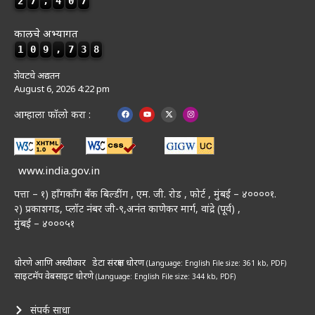
2
7
,
4
0
7
कालचे अभ्यागत
1
0
9
,
7
3
8
शेवटचे अद्यतन
August 6, 2026 4:22 pm
आम्हाला फॉलो करा :
www.india.gov.in
पत्ता – १) हॉंगकॉंग बँक बिल्डींग , एम. जी. रोड , फोर्ट , मुंबई – ४००००१.
२) प्रकाशगड, प्लॉट नंबर जी-९,अनंत काणेकर मार्ग, वांद्रे (पूर्व) ,
मुंबई – ४०००५१
धोरणे आणि अस्वीकार
डेटा संरक्षण धोरण
(Language: English
File size: 361 kb, PDF)
साइटमॅप
वेबसाइट धोरणे
(Language: English
File size: 344 kb, PDF)
संपर्क साधा