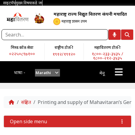
साइटमॅप
मुख्य विषयाकडे जा
महाराष्ट्र राज्य विद्युत वितरण कंपनी मर्यादित
महाराष्ट्र शासन उपक्रम
मिस्ड कॉल सेवा
राष्ट्रीय टोल-फ्री
महावितरण टोल-फ्री
०२२५०८९७१००
१८००-२३३-३४३५ /
१९१२/१९१२०
१८००-२१२-३४३५
भाषा -
Marathi
मेनू
Home
संग्रहित
Printing and supply of Mahavitaran’s Gener
Open side menu