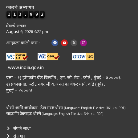
कालचे अभ्यागत
1
1
3
,
9
9
2
शेवटचे अद्यतन
August 6, 2026 4:22 pm
आम्हाला फॉलो करा :
www.india.gov.in
पत्ता – १) हॉंगकॉंग बँक बिल्डींग , एम. जी. रोड , फोर्ट , मुंबई – ४००००१.
२) प्रकाशगड, प्लॉट नंबर जी-९,अनंत काणेकर मार्ग, वांद्रे (पूर्व) ,
मुंबई – ४०००५१
धोरणे आणि अस्वीकार
डेटा संरक्षण धोरण
(Language: English
File size: 361 kb, PDF)
साइटमॅप
वेबसाइट धोरणे
(Language: English
File size: 344 kb, PDF)
संपर्क साधा
रोजगार