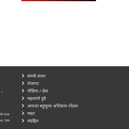
संपर्क साधा
–
रोजगार
 ,
मीडिया / प्रेस
महत्वाचे दुवे
आपला बहुमूल्य अभिप्राय नोंदवा
मदत
ile size:
संग्रहित
ize: 344