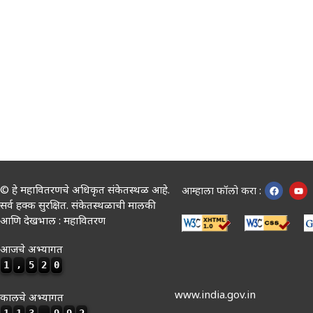
© हे महावितरणचे अधिकृत संकेतस्थळ आहे.
आम्हाला फॉलो करा :
सर्व हक्क सुरक्षित. संकेतस्थळाची मालकी
आणि देखभाल : महावितरण
आजचे अभ्यागत
1
,
5
2
0
www.india.gov.in
कालचे अभ्यागत