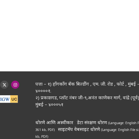
पत्ता – १) हॉंगकॉंग बँक बिल्डींग , एम. जी. रोड , फोर्ट , मुंबई 
४००००१.
२) प्रकाशगड, प्लॉट नंबर जी-९,अनंत काणेकर मार्ग, वांद्रे (पूर्व)
मुंबई – ४०००५१
धोरणे आणि अस्वीकार
डेटा संरक्षण धोरण
(Language: English
F
साइटमॅप
वेबसाइट धोरणे
361 kb, PDF)
(Language: English
File s
kb, PDF)