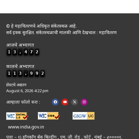
© हे महावितरणचे अधिकृत संकेतस्थळ आहे.
सर्व हक्क सुरक्षित. संकेतस्थळाची मालकी आणि देखभाल : महावितरण
आजचे अभ्यागत
1
3
,
4
7
2
कालचे अभ्यागत
1
1
3
,
9
9
2
शेवटचे अद्यतन
August 6, 2026 4:22 pm
आम्हाला फॉलो करा :
www.india.gov.in
पत्ता – १) हॉंगकॉंग बँक बिल्डींग , एम. जी. रोड , फोर्ट , मुंबई – ४००००१.