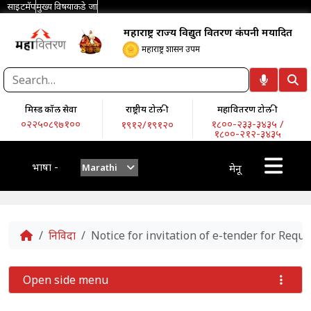
साइटमॅप
मुख्य विषयाकडे जा
महाराष्ट्र राज्य विद्युत वितरण कंपनी मर्यादित
महाराष्ट्र शासन उपक्रम
मिस्ड कॉल सेवा
राष्ट्रीय टोल-फ्री
महावितरण टोल-फ्री
०२२५०८९७१००
१८००-२३३-३४३५ /
१९१२/१९१२०
१८००-२१२-३४३५
भाषा -
Marathi
मेनू
Home
निविदा
Notice for invitation of e-tender for Re
Open side menu