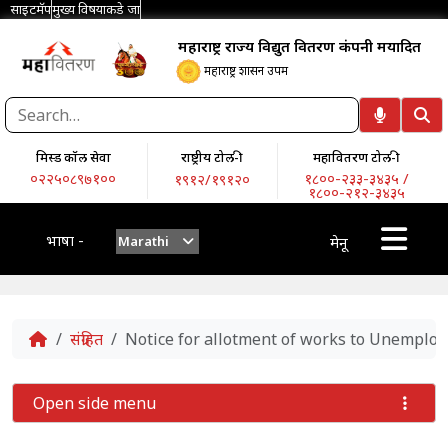
साइटमॅप
मुख्य विषयाकडे जा
महाराष्ट्र राज्य विद्युत वितरण कंपनी मर्यादित
महाराष्ट्र शासन उपक्रम
मिस्ड कॉल सेवा
राष्ट्रीय टोल-फ्री
महावितरण टोल-फ्री
०२२५०८९७१००
१८००-२३३-३४३५ /
१९१२/१९१२०
१८००-२१२-३४३५
भाषा -
Marathi
मेनू
Home
संग्रहित
Notice for allotment of works to Unemploye
Open side menu