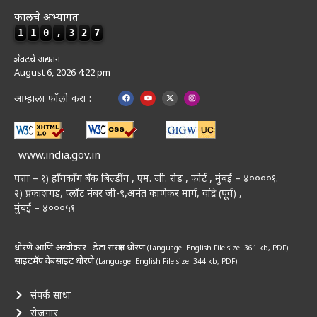
कालचे अभ्यागत
1
1
0
,
3
2
7
शेवटचे अद्यतन
August 6, 2026 4:22 pm
आम्हाला फॉलो करा :
www.india.gov.in
पत्ता – १) हॉंगकॉंग बँक बिल्डींग , एम. जी. रोड , फोर्ट , मुंबई – ४००००१.
२) प्रकाशगड, प्लॉट नंबर जी-९,अनंत काणेकर मार्ग, वांद्रे (पूर्व) ,
मुंबई – ४०००५१
धोरणे आणि अस्वीकार
डेटा संरक्षण धोरण
(Language: English
File size: 361 kb, PDF)
साइटमॅप
वेबसाइट धोरणे
(Language: English
File size: 344 kb, PDF)
संपर्क साधा
रोजगार