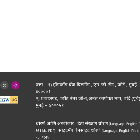
पत्ता – १) हॉंगकॉंग बँक बिल्डींग , एम. जी. रोड , फोर्ट , मुंबई 
४००००१.
२) प्रकाशगड, प्लॉट नंबर जी-९,अनंत काणेकर मार्ग, वांद्रे (पूर्व)
मुंबई – ४०००५१
धोरणे आणि अस्वीकार
डेटा संरक्षण धोरण
(Language: English
F
साइटमॅप
वेबसाइट धोरणे
361 kb, PDF)
(Language: English
File s
kb, PDF)