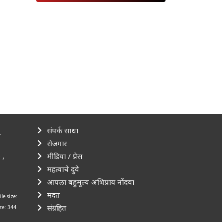
संपर्क साधा
–
रोजगार
 ,
मीडिया / प्रेस
महत्वाचे दुवे
आपला बहुमूल्य अभिप्राय नोंदवा
मदत
ile size:
संग्रहित
ize: 344