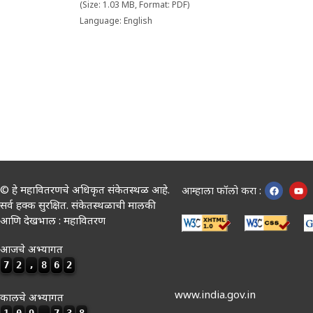
(Size: 1.03 MB, Format: PDF)
Language: English
© हे महावितरणचे अधिकृत संकेतस्थळ आहे.
आम्हाला फॉलो करा :
सर्व हक्क सुरक्षित. संकेतस्थळाची मालकी
आणि देखभाल : महावितरण
आजचे अभ्यागत
7
2
,
8
6
2
www.india.gov.in
कालचे अभ्यागत