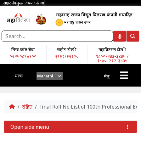
साइटमॅप
मुख्य विषयाकडे जा
महाराष्ट्र राज्य विद्युत वितरण कंपनी मर्यादित
महाराष्ट्र शासन उपक्रम
मिस्ड कॉल सेवा
राष्ट्रीय टोल-फ्री
महावितरण टोल-फ्री
०२२५०८९७१००
१८००-२३३-३४३५ /
१९१२/१९१२०
१८००-२१२-३४३५
भाषा -
Marathi
मेनू
Home
संग्रहित
Final Roll No List of 100th Professional E
Open side menu