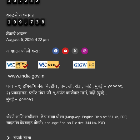
5
6
,
2
2
2
कालचे अभ्यागत
1
0
9
,
7
3
8
शेवटचे अद्यतन
August 6, 2026 4:22 pm
आम्हाला फॉलो करा :
www.india.gov.in
पत्ता – १) हॉंगकॉंग बँक बिल्डींग , एम. जी. रोड , फोर्ट , मुंबई – ४००००१.
२) प्रकाशगड, प्लॉट नंबर जी-९,अनंत काणेकर मार्ग, वांद्रे (पूर्व) ,
मुंबई – ४०००५१
धोरणे आणि अस्वीकार
डेटा संरक्षण धोरण
(Language: English
File size: 361 kb, PDF)
साइटमॅप
वेबसाइट धोरणे
(Language: English
File size: 344 kb, PDF)
संपर्क साधा