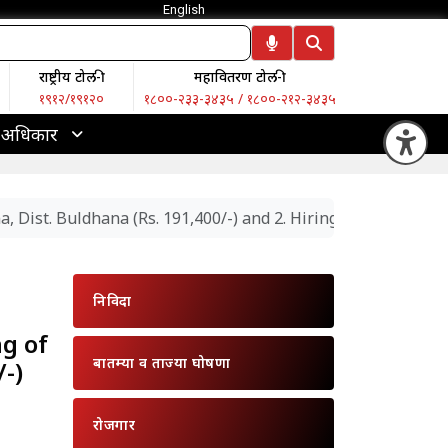
English
राष्ट्रीय टोल-फ्री
महावितरण टोल-फ्री
१९१२/१९१२०
१८००-२३३-३४३५ / १८००-२१२-३४३५
 अधिकार
Op
 Dist. Buldhana (Rs. 191,400/-) and 2. Hiring of vehicle for 
निविदा
ng of
बातम्या व ताज्या घोषणा
/-)
रोजगार