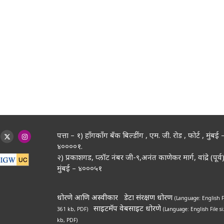
पत्ता – १) हॉंगकॉंग बँक बिल्डींग , एम. जी. रोड , फोर्ट , मुंबई 
४००००१.
२) प्रकाशगड, प्लॉट नंबर जी-९,अनंत काणेकर मार्ग, वांद्रे (पूर्व)
मुंबई – ४०००५१
धोरणे आणि अस्वीकार
डेटा संरक्षण धोरण
(Language: English
F
साइटमॅप
वेबसाइट धोरणे
361 kb, PDF)
(Language: English
File s
kb, PDF)