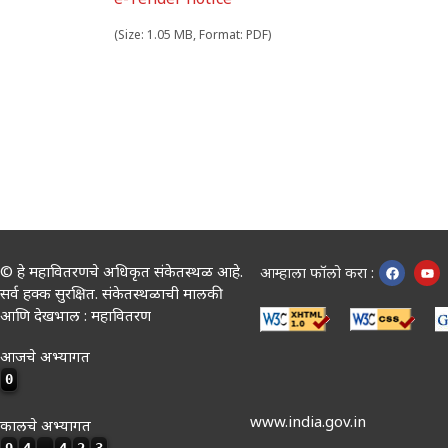
(Size: 1.05 MB, Format: PDF)
© हे महावितरणचे अधिकृत संकेतस्थळ आहे.
आम्हाला फॉलो करा :
सर्व हक्क सुरक्षित. संकेतस्थळाची मालकी
आणि देखभाल : महावितरण
आजचे अभ्यागत
0
www.india.gov.in
कालचे अभ्यागत