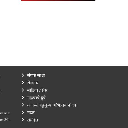
संपर्क साधा
–
रोजगार
 ,
मीडिया / प्रेस
महत्वाचे दुवे
आपला बहुमूल्य अभिप्राय नोंदवा
मदत
ile size:
संग्रहित
ize: 344