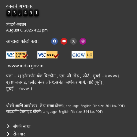
कालचे अभ्यागत
7
3
,
4
3
1
शेवटचे अद्यतन
August 6, 2026 4:22 pm
आम्हाला फॉलो करा :
www.india.gov.in
पत्ता – १) हॉंगकॉंग बँक बिल्डींग , एम. जी. रोड , फोर्ट , मुंबई – ४००००१.
२) प्रकाशगड, प्लॉट नंबर जी-९,अनंत काणेकर मार्ग, वांद्रे (पूर्व) ,
मुंबई – ४०००५१
धोरणे आणि अस्वीकार
डेटा संरक्षण धोरण
(Language: English
File size: 361 kb, PDF)
साइटमॅप
वेबसाइट धोरणे
(Language: English
File size: 344 kb, PDF)
संपर्क साधा
रोजगार