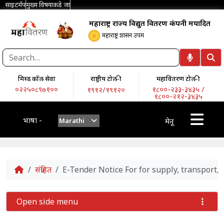
साइटमॅप
मुख्य विषयाकडे जा
महाराष्ट्र राज्य विद्युत वितरण कंपनी मर्यादित
महाराष्ट्र शासन उपक्रम
मिस्ड कॉल सेवा
राष्ट्रीय टोल-फ्री
महावितरण टोल-फ्री
०२२५०८९७१००
१८००-२३३-३४३५ /
१९१२/१९१२०
१८००-२१२-३४३५
भाषा -
Marathi
मेनू
Home
संग्रहित
E-Tender Notice For for supply, transport
Open side menu