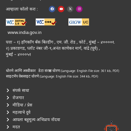
आम्हाला फॉलो करा :
www.india.gov.in
पत्ता – १) हॉंगकॉंग बँक बिल्डींग , एम. जी. रोड , फोर्ट , मुंबई – ४००००१.
२) प्रकाशगड, प्लॉट नंबर जी-९,अनंत काणेकर मार्ग, वांद्रे (पूर्व) ,
मुंबई – ४०००५१
धोरणे आणि अस्वीकार
डेटा संरक्षण धोरण
(Language: English
File size: 361 kb, PDF)
साइटमॅप
वेबसाइट धोरणे
(Language: English
File size: 344 kb, PDF)
संपर्क साधा
रोजगार
मीडिया / प्रेस
महत्वाचे दुवे
आपला बहुमूल्य अभिप्राय नोंदवा
मदत