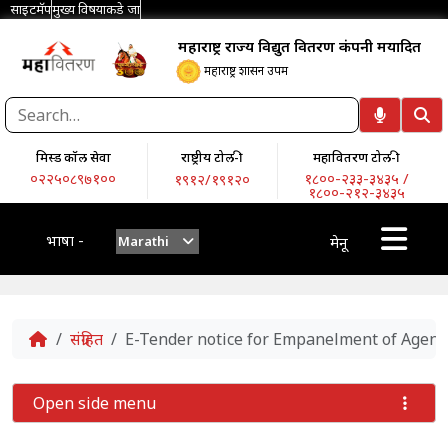
साइटमॅप
मुख्य विषयाकडे जा
महाराष्ट्र राज्य विद्युत वितरण कंपनी मर्यादित
महाराष्ट्र शासन उपक्रम
मिस्ड कॉल सेवा
राष्ट्रीय टोल-फ्री
महावितरण टोल-फ्री
०२२५०८९७१००
१८००-२३३-३४३५ /
१९१२/१९१२०
१८००-२१२-३४३५
भाषा -
Marathi
मेनू
Home
संग्रहित
E-Tender notice for Empanelment of Agenci
Open side menu