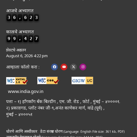
आजचे अभ्यागत
3
6
,
6
2
3
कालचे अभ्यागत
9
9
,
4
2
7
शेवटचे अद्यतन
August 6, 2026 4:22 pm
आम्हाला फॉलो करा :
www.india.gov.in
पत्ता – १) हॉंगकॉंग बँक बिल्डींग , एम. जी. रोड , फोर्ट , मुंबई – ४००००१.
२) प्रकाशगड, प्लॉट नंबर जी-९,अनंत काणेकर मार्ग, वांद्रे (पूर्व) ,
मुंबई – ४०००५१
धोरणे आणि अस्वीकार
डेटा संरक्षण धोरण
(Language: English
File size: 361 kb, PDF)