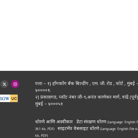
पत्ता – १) हॉंगकॉंग बँक बिल्डींग , एम. जी. रोड , फोर्ट , मुंबई 
४००००१.
२) प्रकाशगड, प्लॉट नंबर जी-९,अनंत काणेकर मार्ग, वांद्रे (पूर्व)
मुंबई – ४०००५१
धोरणे आणि अस्वीकार
डेटा संरक्षण धोरण
(Language: English
F
साइटमॅप
वेबसाइट धोरणे
361 kb, PDF)
(Language: English
File s
kb, PDF)