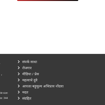
संपर्क साधा
–
रोजगार
 ,
मीडिया / प्रेस
महत्वाचे दुवे
आपला बहुमूल्य अभिप्राय नोंदवा
मदत
ile size:
संग्रहित
ize: 344