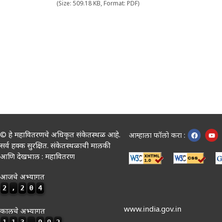
(Size: 509.18 KB, Format: PDF)
© हे महावितरणचे अधिकृत संकेतस्थळ आहे.
आम्हाला फॉलो करा :
सर्व हक्क सुरक्षित. संकेतस्थळाची मालकी
आणि देखभाल : महावितरण
आजचे अभ्यागत
2
,
2
0
4
www.india.gov.in
कालचे अभ्यागत