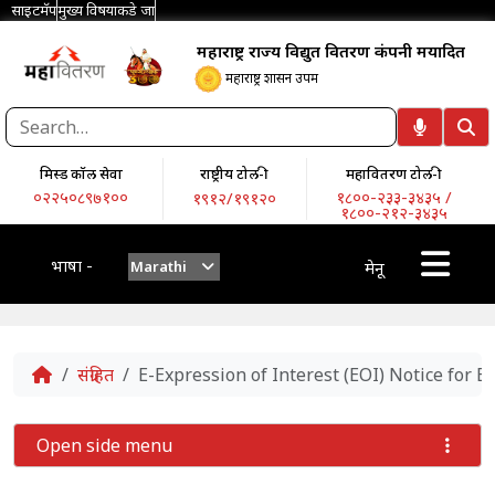
साइटमॅप
मुख्य विषयाकडे जा
महाराष्ट्र राज्य विद्युत वितरण कंपनी मर्यादित
महाराष्ट्र शासन उपक्रम
मिस्ड कॉल सेवा
राष्ट्रीय टोल-फ्री
महावितरण टोल-फ्री
०२२५०८९७१००
१८००-२३३-३४३५ /
१९१२/१९१२०
१८००-२१२-३४३५
भाषा -
Marathi
मेनू
Home
संग्रहित
E-Expression of Interest (EOI) Notice f
Open side menu