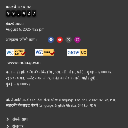
कालचे अभ्यागत
9
9
,
4
2
7
शेवटचे अद्यतन
August 6, 2026 4:22 pm
आम्हाला फॉलो करा :
www.india.gov.in
पत्ता – १) हॉंगकॉंग बँक बिल्डींग , एम. जी. रोड , फोर्ट , मुंबई – ४००००१.
२) प्रकाशगड, प्लॉट नंबर जी-९,अनंत काणेकर मार्ग, वांद्रे (पूर्व) ,
मुंबई – ४०००५१
धोरणे आणि अस्वीकार
डेटा संरक्षण धोरण
(Language: English
File size: 361 kb, PDF)
साइटमॅप
वेबसाइट धोरणे
(Language: English
File size: 344 kb, PDF)
संपर्क साधा
रोजगार