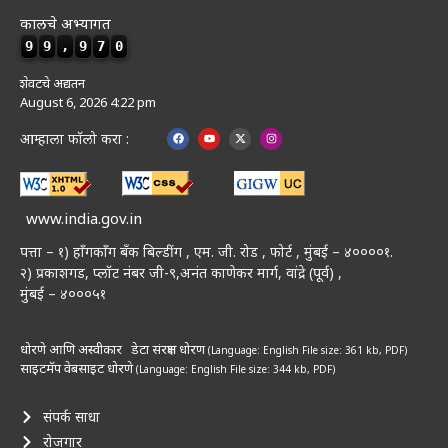
कालचे अभ्यागत
9
9
,
9
7
0
शेवटचे अद्यतन
August 6, 2026 4:22 pm
आम्हाला फॉलो करा :
www.india.gov.in
पत्ता – १) हॉंगकॉंग बँक बिल्डींग , एम. जी. रोड , फोर्ट , मुंबई – ४००००१.
२) प्रकाशगड, प्लॉट नंबर जी-९,अनंत काणेकर मार्ग, वांद्रे (पूर्व) ,
मुंबई – ४०००५१
धोरणे आणि अस्वीकार
डेटा संरक्षण धोरण
(Language: English
File size: 361 kb, PDF)
साइटमॅप
वेबसाइट धोरणे
(Language: English
File size: 344 kb, PDF)
संपर्क साधा
रोजगार