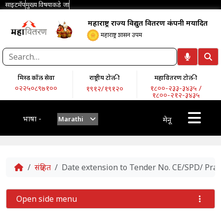
साइटमॅप
मुख्य विषयाकडे जा
महाराष्ट्र राज्य विद्युत वितरण कंपनी मर्यादित
महाराष्ट्र शासन उपक्रम
मिस्ड कॉल सेवा
राष्ट्रीय टोल-फ्री
महावितरण टोल-फ्री
०२२५०८९७१००
१८००-२३३-३४३५ /
१९१२/१९१२०
१८००-२१२-३४३५
भाषा -
Marathi
मेनू
Home
संग्रहित
Date extension to Tender No. CE/SPD/ Prak
Open side menu