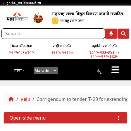
साइटमॅप
मुख्य विषयाकडे जा
महाराष्ट्र राज्य विद्युत वितरण कंपनी मर्यादित
महाराष्ट्र शासन उपक्रम
मिस्ड कॉल सेवा
राष्ट्रीय टोल-फ्री
महावितरण टोल-फ्री
०२२५०८९७१००
१८००-२३३-३४३५ /
१९१२/१९१२०
१८००-२१२-३४३५
भाषा -
Marathi
मेनू
Home
संग्रहित
Corrigendum to tender T-23 for extending 
Open side menu