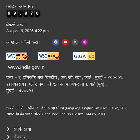
कालचे अभ्यागत
9
9
,
9
7
0
शेवटचे अद्यतन
August 6, 2026 4:22 pm
आम्हाला फॉलो करा :
www.india.gov.in
पत्ता – १) हॉंगकॉंग बँक बिल्डींग , एम. जी. रोड , फोर्ट , मुंबई – ४००००१.
२) प्रकाशगड, प्लॉट नंबर जी-९,अनंत काणेकर मार्ग, वांद्रे (पूर्व) ,
मुंबई – ४०००५१
धोरणे आणि अस्वीकार
डेटा संरक्षण धोरण
(Language: English
File size: 361 kb, PDF)
साइटमॅप
वेबसाइट धोरणे
(Language: English
File size: 344 kb, PDF)
संपर्क साधा
रोजगार