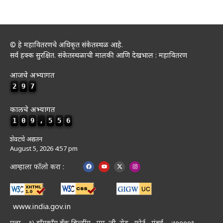
© हे महावितरणचे अधिकृत संकेतस्थळ आहे.
सर्व हक्क सुरक्षित. संकेतस्थळाची मालकी आणि देखभाल : महावितरण
आजचे अभ्यागत
2
9
7
कालचे अभ्यागत
1
0
9
,
5
5
6
शेवटचे अद्यतन
August 5, 2026 4:57 pm
आम्हाला फॉलो करा :
www.india.gov.in
पत्ता – १) हॉंगकॉंग बँक बिल्डींग , एम. जी. रोड , फोर्ट , मुंबई – ४००००१.