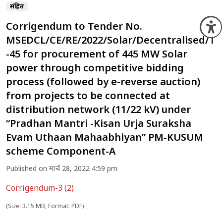
संग्रहित
Corrigendum to Tender No.
O
MSEDCL/CE/RE/2022/Solar/Decentralised/T
-45 for procurement of 445 MW Solar
power through competitive bidding
process (followed by e-reverse auction)
from projects to be connected at
distribution network (11/22 kV) under
“Pradhan Mantri -Kisan Urja Suraksha
Evam Uthaan Mahaabhiyan” PM-KUSUM
scheme Component-A
Published on मार्च 28, 2022 4:59 pm
Corrigendum-3 (2)
(Size: 3.15 MB, Format: PDF)