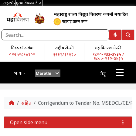
साइटमॅप
मुख्य विषयाकडे जा
महाराष्ट्र राज्य विद्युत वितरण कंपनी मर्यादित
महाराष्ट्र शासन उपक्रम
मिस्ड कॉल सेवा
राष्ट्रीय टोल-फ्री
महावितरण टोल-फ्री
०२२५०८९७१००
१८००-२३३-३४३५ /
१९१२/१९१२०
१८००-२१२-३४३५
भाषा -
Marathi
मेनू
Home
संग्रहित
Corrigendum to Tender No. MSEDCL/CE/RE/2
Open side menu