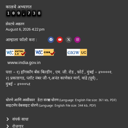
कालचे अभ्यागत
1
0
9
,
7
3
8
शेवटचे अद्यतन
August 6, 2026 4:22 pm
आम्हाला फॉलो करा :
www.india.gov.in
पत्ता – १) हॉंगकॉंग बँक बिल्डींग , एम. जी. रोड , फोर्ट , मुंबई – ४००००१.
२) प्रकाशगड, प्लॉट नंबर जी-९,अनंत काणेकर मार्ग, वांद्रे (पूर्व) ,
मुंबई – ४०००५१
धोरणे आणि अस्वीकार
डेटा संरक्षण धोरण
(Language: English
File size: 361 kb, PDF)
साइटमॅप
वेबसाइट धोरणे
(Language: English
File size: 344 kb, PDF)
संपर्क साधा
रोजगार