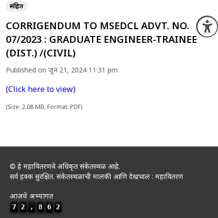
संग्रहित
CORRIGENDUM TO MSEDCL ADVT. NO.
O
07/2023 : GRADUATE ENGINEER-TRAINEE
(DIST.) /(CIVIL)
Published on जून 21, 2024 11:31 pm
(Click here to view)
(Size: 2.08 MB, Format: PDF)
© हे महावितरणचे अधिकृत संकेतस्थळ आहे.
सर्व हक्क सुरक्षित. संकेतस्थळाची मालकी आणि देखभाल : महावितरण
आजचे अभ्यागत
7
2
,
8
6
2