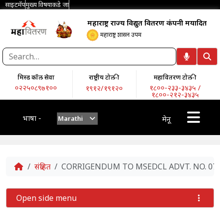
साइटमॅप
मुख्य विषयाकडे जा
महाराष्ट्र राज्य विद्युत वितरण कंपनी मर्यादित
महाराष्ट्र शासन उपक्रम
मिस्ड कॉल सेवा
राष्ट्रीय टोल-फ्री
महावितरण टोल-फ्री
०२२५०८९७१००
१८००-२३३-३४३५ /
१९१२/१९१२०
१८००-२१२-३४३५
भाषा -
Marathi
मेनू
Home
संग्रहित
CORRIGENDUM TO MSEDCL ADVT. NO. 07/20
Open side menu