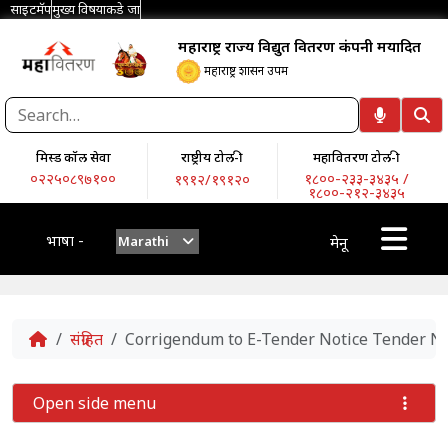
साइटमॅप
मुख्य विषयाकडे जा
महाराष्ट्र राज्य विद्युत वितरण कंपनी मर्यादित
महाराष्ट्र शासन उपक्रम
मिस्ड कॉल सेवा
राष्ट्रीय टोल-फ्री
महावितरण टोल-फ्री
०२२५०८९७१००
१८००-२३३-३४३५ /
१९१२/१९१२०
१८००-२१२-३४३५
भाषा -
Marathi
मेनू
Home
संग्रहित
Corrigendum to E-Tender Notice Tender N
Open side menu