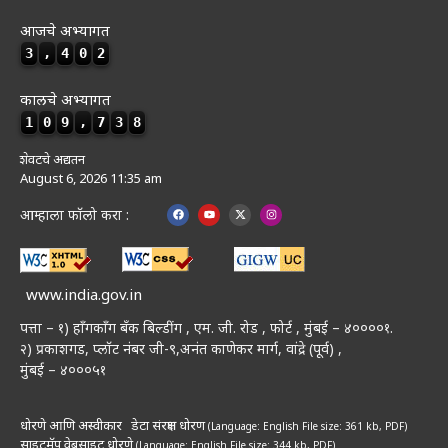
आजचे अभ्यागत
3
,
4
0
2
कालचे अभ्यागत
1
0
9
,
7
3
8
शेवटचे अद्यतन
August 6, 2026 11:35 am
आम्हाला फॉलो करा :
www.india.gov.in
पत्ता – १) हॉंगकॉंग बँक बिल्डींग , एम. जी. रोड , फोर्ट , मुंबई – ४००००१.
२) प्रकाशगड, प्लॉट नंबर जी-९,अनंत काणेकर मार्ग, वांद्रे (पूर्व) ,
मुंबई – ४०००५१
धोरणे आणि अस्वीकार
डेटा संरक्षण धोरण
(Language: English
File size: 361 kb, PDF)
साइटमॅप
वेबसाइट धोरणे
(Language: English
File size: 344 kb, PDF)