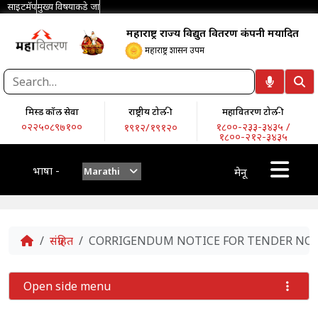
साइटमॅप
मुख्य विषयाकडे जा
महाराष्ट्र राज्य विद्युत वितरण कंपनी मर्यादित
महाराष्ट्र शासन उपक्रम
मिस्ड कॉल सेवा
राष्ट्रीय टोल-फ्री
महावितरण टोल-फ्री
०२२५०८९७१००
१८००-२३३-३४३५ /
१९१२/१९१२०
१८००-२१२-३४३५
भाषा -
Marathi
मेनू
Home
संग्रहित
CORRIGENDUM NOTICE FOR TENDER NO. T
Open side menu