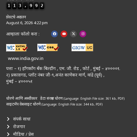
1
1
3
,
9
9
2
शेवटचे अद्यतन
August 6, 2026 4:22 pm
आम्हाला फॉलो करा :
www.india.gov.in
पत्ता – १) हॉंगकॉंग बँक बिल्डींग , एम. जी. रोड , फोर्ट , मुंबई – ४००००१.
२) प्रकाशगड, प्लॉट नंबर जी-९,अनंत काणेकर मार्ग, वांद्रे (पूर्व) ,
मुंबई – ४०००५१
धोरणे आणि अस्वीकार
डेटा संरक्षण धोरण
(Language: English
File size: 361 kb, PDF)
साइटमॅप
वेबसाइट धोरणे
(Language: English
File size: 344 kb, PDF)
संपर्क साधा
रोजगार
मीडिया / प्रेस