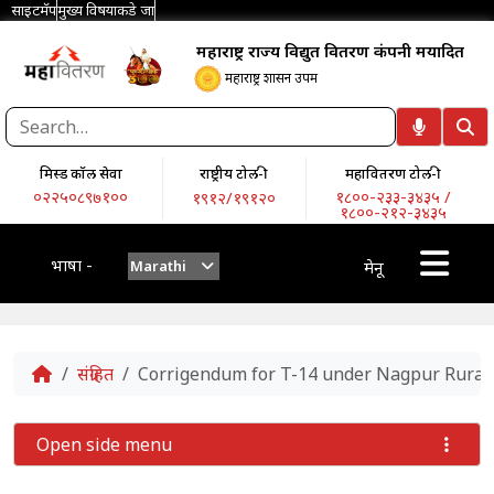
साइटमॅप
मुख्य विषयाकडे जा
महाराष्ट्र राज्य विद्युत वितरण कंपनी मर्यादित
महाराष्ट्र शासन उपक्रम
मिस्ड कॉल सेवा
राष्ट्रीय टोल-फ्री
महावितरण टोल-फ्री
०२२५०८९७१००
१८००-२३३-३४३५ /
१९१२/१९१२०
१८००-२१२-३४३५
भाषा -
Marathi
मेनू
Home
संग्रहित
Corrigendum for T-14 under Nagpur Rural 
Open side menu