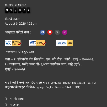
कालचे अभ्यागत
9
9
,
4
2
7
शेवटचे अद्यतन
August 6, 2026 4:22 pm
आम्हाला फॉलो करा :
www.india.gov.in
पत्ता – १) हॉंगकॉंग बँक बिल्डींग , एम. जी. रोड , फोर्ट , मुंबई – ४००००१.
२) प्रकाशगड, प्लॉट नंबर जी-९,अनंत काणेकर मार्ग, वांद्रे (पूर्व) ,
मुंबई – ४०००५१
धोरणे आणि अस्वीकार
डेटा संरक्षण धोरण
(Language: English
File size: 361 kb, PDF)
साइटमॅप
वेबसाइट धोरणे
(Language: English
File size: 344 kb, PDF)
संपर्क साधा
रोजगार