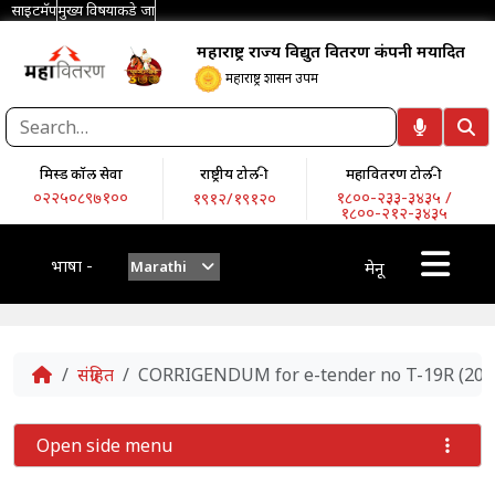
साइटमॅप
मुख्य विषयाकडे जा
महाराष्ट्र राज्य विद्युत वितरण कंपनी मर्यादित
महाराष्ट्र शासन उपक्रम
मिस्ड कॉल सेवा
राष्ट्रीय टोल-फ्री
महावितरण टोल-फ्री
०२२५०८९७१००
१८००-२३३-३४३५ /
१९१२/१९१२०
१८००-२१२-३४३५
भाषा -
Marathi
मेनू
Home
संग्रहित
CORRIGENDUM for e-tender no T-19R (201
Open side menu