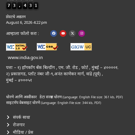
7
3
,
4
3
1
शेवटचे अद्यतन
August 6, 2026 4:22 pm
आम्हाला फॉलो करा :
www.india.gov.in
पत्ता – १) हॉंगकॉंग बँक बिल्डींग , एम. जी. रोड , फोर्ट , मुंबई – ४००००१.
२) प्रकाशगड, प्लॉट नंबर जी-९,अनंत काणेकर मार्ग, वांद्रे (पूर्व) ,
मुंबई – ४०००५१
धोरणे आणि अस्वीकार
डेटा संरक्षण धोरण
(Language: English
File size: 361 kb, PDF)
साइटमॅप
वेबसाइट धोरणे
(Language: English
File size: 344 kb, PDF)
संपर्क साधा
रोजगार
मीडिया / प्रेस