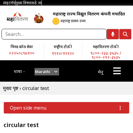
साइटमॅप
मुख्य विषयाकडे जा
महाराष्ट्र राज्य विद्युत वितरण कंपनी मर्यादित
महाराष्ट्र शासन उपक्रम
मिस्ड कॉल सेवा
राष्ट्रीय टोल-फ्री
महावितरण टोल-फ्री
०२२५०८९७१००
१८००-२३३-३४३५ /
१९१२/१९१२०
१८००-२१२-३४३५
भाषा -
Marathi
मेनू
मुख्य पृष्ठ
›
circular test
Open side menu
circular test