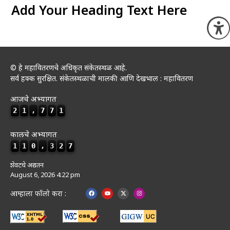
Add Your Heading Text Here
O
© हे महावितरणचे अधिकृत संकेतस्थळ आहे.
सर्व हक्क सुरक्षित. संकेतस्थळाची मालकी आणि देखभाल : महावितरण
आजचे अभ्यागत
2
1
,
7
7
1
कालचे अभ्यागत
1
1
0
,
3
2
7
शेवटचे अद्यतन
August 6, 2026 4:22 pm
आम्हाला फॉलो करा :