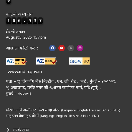
0
कालचे अभ्यागत
1
0
6
,
9
3
7
शेवटचे अद्यतन
August 5, 2026 4:57 pm
आम्हाला फॉलो करा :
www.india.gov.in
पत्ता – १) हॉंगकॉंग बँक बिल्डींग , एम. जी. रोड , फोर्ट , मुंबई – ४००००१.
२) प्रकाशगड, प्लॉट नंबर जी-९,अनंत काणेकर मार्ग, वांद्रे (पूर्व) ,
मुंबई – ४०००५१
धोरणे आणि अस्वीकार
डेटा संरक्षण धोरण
(Language: English
File size: 361 kb, PDF)
साइटमॅप
वेबसाइट धोरणे
(Language: English
File size: 344 kb, PDF)
संपर्क साधा