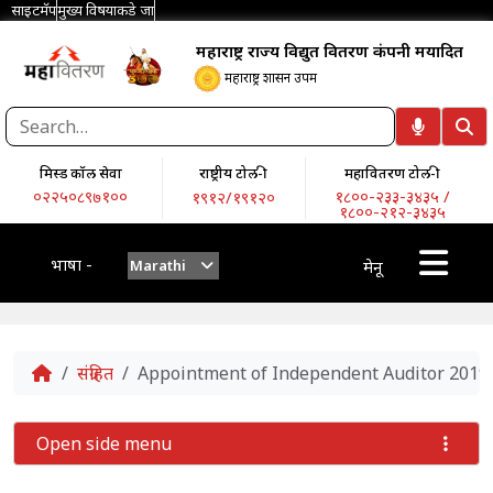
साइटमॅप
मुख्य विषयाकडे जा
महाराष्ट्र राज्य विद्युत वितरण कंपनी मर्यादित
महाराष्ट्र शासन उपक्रम
मिस्ड कॉल सेवा
राष्ट्रीय टोल-फ्री
महावितरण टोल-फ्री
०२२५०८९७१००
१८००-२३३-३४३५ /
१९१२/१९१२०
१८००-२१२-३४३५
भाषा -
Marathi
मेनू
Home
संग्रहित
Appointment of Independent Auditor 2019
Open side menu