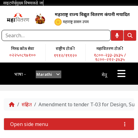
साइटमॅप
मुख्य विषयाकडे जा
महाराष्ट्र राज्य विद्युत वितरण कंपनी मर्यादित
महाराष्ट्र शासन उपक्रम
मिस्ड कॉल सेवा
राष्ट्रीय टोल-फ्री
महावितरण टोल-फ्री
०२२५०८९७१००
१८००-२३३-३४३५ /
१९१२/१९१२०
१८००-२१२-३४३५
भाषा -
Marathi
मेनू
Home
संग्रहित
Amendment to tender T-03 for Design, Sup
Open side menu