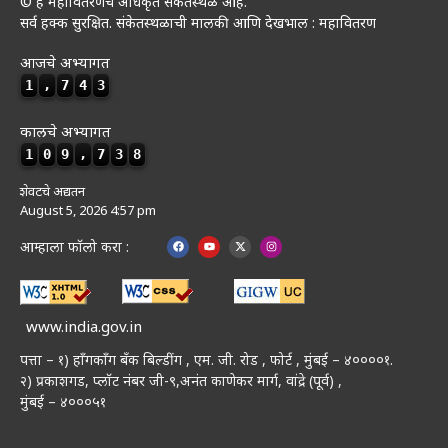
© हे महावितरणचे अधिकृत संकेतस्थळ आहे.
सर्व हक्क सुरक्षित. संकेतस्थळाची मालकी आणि देखभाल : महावितरण
आजचे अभ्यागत
1
,
7
4
3
कालचे अभ्यागत
1
0
9
,
7
3
8
शेवटचे अद्यतन
August 5, 2026 4:57 pm
आम्हाला फॉलो करा :
www.india.gov.in
पत्ता – १) हॉंगकॉंग बँक बिल्डींग , एम. जी. रोड , फोर्ट , मुंबई – ४००००१.
२) प्रकाशगड, प्लॉट नंबर जी-९,अनंत काणेकर मार्ग, वांद्रे (पूर्व) ,
मुंबई – ४०००५१