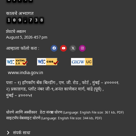
कालचे अभ्यागत
1
0
9
,
7
3
8
शेवटचे अद्यतन
August 5, 2026 4:57 pm
आम्हाला फॉलो करा :
www.india.gov.in
पत्ता – १) हॉंगकॉंग बँक बिल्डींग , एम. जी. रोड , फोर्ट , मुंबई – ४००००१.
२) प्रकाशगड, प्लॉट नंबर जी-९,अनंत काणेकर मार्ग, वांद्रे (पूर्व) ,
मुंबई – ४०००५१
धोरणे आणि अस्वीकार
डेटा संरक्षण धोरण
(Language: English
File size: 361 kb, PDF)
साइटमॅप
वेबसाइट धोरणे
(Language: English
File size: 344 kb, PDF)
संपर्क साधा