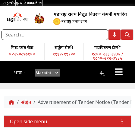
साइटमॅप
मुख्य विषयाकडे जा
महाराष्ट्र राज्य विद्युत वितरण कंपनी मर्यादित
महाराष्ट्र शासन उपक्रम
मिस्ड कॉल सेवा
राष्ट्रीय टोल-फ्री
महावितरण टोल-फ्री
०२२५०८९७१००
१८००-२३३-३४३५ /
१९१२/१९१२०
१८००-२१२-३४३५
भाषा -
Marathi
मेनू
Home
संग्रहित
Advertisement of Tender Notice (Tender No
Open side menu