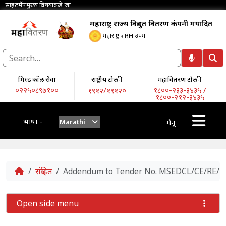
साइटमॅप
मुख्य विषयाकडे जा
महाराष्ट्र राज्य विद्युत वितरण कंपनी मर्यादित
महाराष्ट्र शासन उपक्रम
मिस्ड कॉल सेवा
राष्ट्रीय टोल-फ्री
महावितरण टोल-फ्री
०२२५०८९७१००
१८००-२३३-३४३५ /
१९१२/१९१२०
१८००-२१२-३४३५
भाषा -
Marathi
मेनू
Home
संग्रहित
Addendum to Tender No. MSEDCL/CE/RE/2023
Open side menu