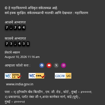
© हे महावितरणचे अधिकृत संकेतस्थळ आहे.
सर्व हक्क सुरक्षित. संकेतस्थळाची मालकी आणि देखभाल : महावितरण
आजचे अभ्यागत
7
,
7
0
4
कालचे अभ्यागत
7
3
,
4
3
1
शेवटचे अद्यतन
August 10, 2026 11:16 am
आम्हाला फॉलो करा :
www.india.gov.in
पत्ता – १) हॉंगकॉंग बँक बिल्डींग , एम. जी. रोड , फोर्ट , मुंबई – ४००००१.
२) प्रकाशगड, प्लॉट नंबर जी-९,अनंत काणेकर मार्ग, वांद्रे (पूर्व) ,
मुंबई – ४०००५१