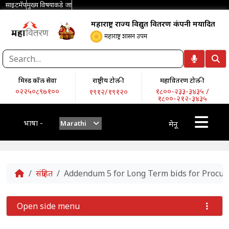
साइटमॅप
मुख्य विषयाकडे जा
महाराष्ट्र राज्य विद्युत वितरण कंपनी मर्यादित
महाराष्ट्र शासन उपक्रम
मिस्ड कॉल सेवा
राष्ट्रीय टोल-फ्री
महावितरण टोल-फ्री
०२२५०८९७१००
१८००-२३३-३४३५ /
१९१२/१९१२०
१८००-२१२-३४३५
भाषा -
Marathi
मेनू
Home
संग्रहित
Addendum 5 for Long Term bids for Procur
Open side menu