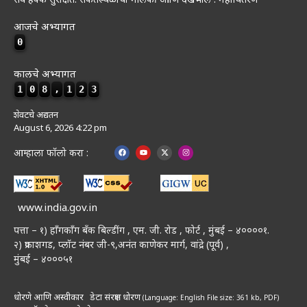
आजचे अभ्यागत
0
कालचे अभ्यागत
1
0
8
,
1
2
3
शेवटचे अद्यतन
August 6, 2026 4:22 pm
आम्हाला फॉलो करा :
www.india.gov.in
पत्ता – १) हॉंगकॉंग बँक बिल्डींग , एम. जी. रोड , फोर्ट , मुंबई – ४००००१.
२) प्रकाशगड, प्लॉट नंबर जी-९,अनंत काणेकर मार्ग, वांद्रे (पूर्व) ,
मुंबई – ४०००५१
धोरणे आणि अस्वीकार
डेटा संरक्षण धोरण
(Language: English
File size: 361 kb, PDF)