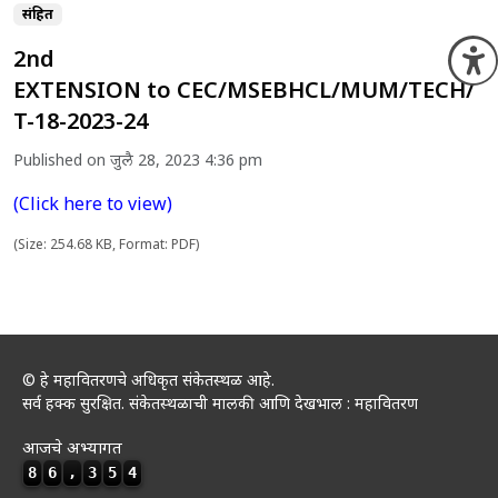
संग्रहित
2nd
O
EXTENSION to CEC/MSEBHCL/MUM/TECH/
T-18-2023-24
Published on जुलै 28, 2023 4:36 pm
(Click here to view)
(Size: 254.68 KB, Format: PDF)
© हे महावितरणचे अधिकृत संकेतस्थळ आहे.
सर्व हक्क सुरक्षित. संकेतस्थळाची मालकी आणि देखभाल : महावितरण
आजचे अभ्यागत
8
6
,
3
5
4