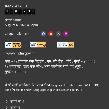
कालचे अभ्यागत
1
0
9
,
7
3
8
शेवटचे अद्यतन
August 6, 2026 4:22 pm
आम्हाला फॉलो करा :
www.india.gov.in
पत्ता – १) हॉंगकॉंग बँक बिल्डींग , एम. जी. रोड , फोर्ट , मुंबई – ४००००१.
२) प्रकाशगड, प्लॉट नंबर जी-९,अनंत काणेकर मार्ग, वांद्रे (पूर्व) ,
मुंबई – ४०००५१
धोरणे आणि अस्वीकार
डेटा संरक्षण धोरण
(Language: English
File size: 361 kb, PDF)
साइटमॅप
वेबसाइट धोरणे
(Language: English
File size: 344 kb, PDF)
संपर्क साधा
रोजगार