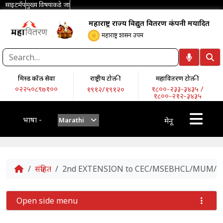
साइटमॅप
मुख्य विषयाकडे जा
महाराष्ट्र राज्य विद्युत वितरण कंपनी मर्यादित
महाराष्ट्र शासन उपक्रम
मिस्ड कॉल सेवा
राष्ट्रीय टोल-फ्री
महावितरण टोल-फ्री
०२२५०८९७१००
१८००-२३३-३४३५ /
१९१२/१९१२०
१८००-२१२-३४३५
भाषा -
Marathi
मेनू
Home
संग्रहित
2nd EXTENSION to CEC/MSEBHCL/MUM/TE
Open side menu