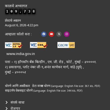
कालचे अभ्यागत
1
0
9
,
7
3
8
शेवटचे अद्यतन
August 6, 2026 4:22 pm
आम्हाला फॉलो करा :
www.india.gov.in
पत्ता – १) हॉंगकॉंग बँक बिल्डींग , एम. जी. रोड , फोर्ट , मुंबई – ४००००१.
२) प्रकाशगड, प्लॉट नंबर जी-९,अनंत काणेकर मार्ग, वांद्रे (पूर्व) ,
मुंबई – ४०००५१
धोरणे आणि अस्वीकार
डेटा संरक्षण धोरण
(Language: English
File size: 361 kb, PDF)
साइटमॅप
वेबसाइट धोरणे
(Language: English
File size: 344 kb, PDF)
संपर्क साधा
रोजगार