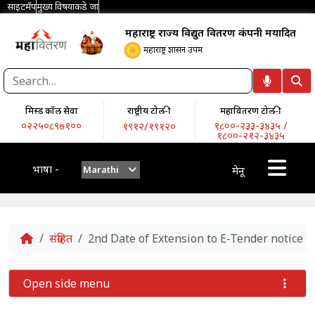
साइटमॅप
मुख्य विषयाकडे जा
महाराष्ट्र राज्य विद्युत वितरण कंपनी मर्यादित
महाराष्ट्र शासन उपक्रम
मिस्ड कॉल सेवा
राष्ट्रीय टोल-फ्री
महावितरण टोल-फ्री
०२२५०८९७१००
१८००-२३३-३४३५ /
१९१२/१९१२०
१८००-२१२-३४३५
भाषा -
Marathi
मेनू
Home
संग्रहित
2nd Date of Extension to E-Tender noti
Open side menu