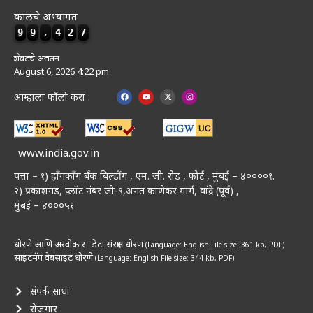
कालचे अभ्यागत
9
9
,
4
2
7
शेवटचे अद्यतन
August 6, 2026 4:22 pm
आम्हाला फॉलो करा :
www.india.gov.in
पत्ता – १) हॉंगकॉंग बँक बिल्डींग , एम. जी. रोड , फोर्ट , मुंबई – ४००००१.
२) प्रकाशगड, प्लॉट नंबर जी-९,अनंत काणेकर मार्ग, वांद्रे (पूर्व) ,
मुंबई – ४०००५१
धोरणे आणि अस्वीकार
डेटा संरक्षण धोरण
(Language: English
File size: 361 kb, PDF)
साइटमॅप
वेबसाइट धोरणे
(Language: English
File size: 344 kb, PDF)
संपर्क साधा
रोजगार