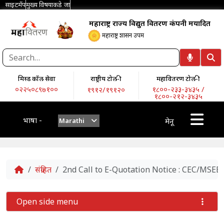
साइटमॅप
मुख्य विषयाकडे जा
महाराष्ट्र राज्य विद्युत वितरण कंपनी मर्यादित
महाराष्ट्र शासन उपक्रम
मिस्ड कॉल सेवा
राष्ट्रीय टोल-फ्री
महावितरण टोल-फ्री
०२२५०८९७१००
१८००-२३३-३४३५ /
१९१२/१९१२०
१८००-२१२-३४३५
भाषा -
Marathi
मेनू
Home
संग्रहित
2nd Call to E-Quotation Notice : CEC/M
Open side menu