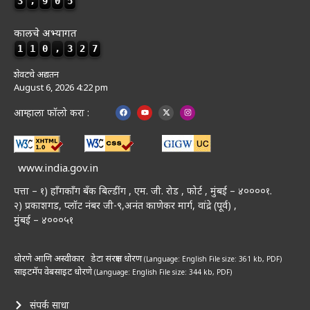
3
,
9
0
5
कालचे अभ्यागत
1
1
0
,
3
2
7
शेवटचे अद्यतन
August 6, 2026 4:22 pm
आम्हाला फॉलो करा :
www.india.gov.in
पत्ता – १) हॉंगकॉंग बँक बिल्डींग , एम. जी. रोड , फोर्ट , मुंबई – ४००००१.
२) प्रकाशगड, प्लॉट नंबर जी-९,अनंत काणेकर मार्ग, वांद्रे (पूर्व) ,
मुंबई – ४०००५१
धोरणे आणि अस्वीकार
डेटा संरक्षण धोरण
(Language: English
File size: 361 kb, PDF)
साइटमॅप
वेबसाइट धोरणे
(Language: English
File size: 344 kb, PDF)
संपर्क साधा