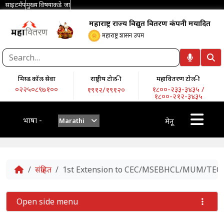
साइटमॅप
मुख्य विषयाकडे जा
महाराष्ट्र राज्य विद्युत वितरण कंपनी मर्यादित
महाराष्ट्र शासन उपक्रम
मिस्ड कॉल सेवा
राष्ट्रीय टोल-फ्री
महावितरण टोल-फ्री
०२२५०८९७१००
१८००-२३३-३४३५ /
१९१२/१९१२०
१८००-२१२-३४३५
भाषा -
Marathi
मेनू
Home
संग्रहित
1st Extension to CEC/MSEBHCL/MUM/TECH
Open side menu