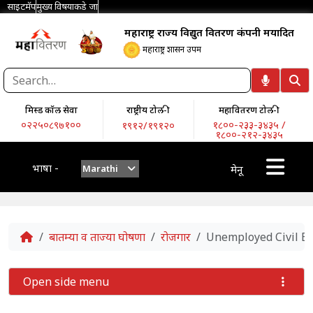
साइटमॅप
मुख्य विषयाकडे जा
महाराष्ट्र राज्य विद्युत वितरण कंपनी मर्यादित
महाराष्ट्र शासन उपक्रम
मिस्ड कॉल सेवा
राष्ट्रीय टोल-फ्री
महावितरण टोल-फ्री
०२२५०८९७१००
१८००-२३३-३४३५ /
१९१२/१९१२०
१८००-२१२-३४३५
भाषा -
Marathi
मेनू
Home
बातम्या व ताज्या घोषणा
रोजगार
Unemployed Civil En
Open side menu