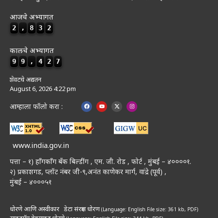
आजचे अभ्यागत
2
,
8
3
2
कालचे अभ्यागत
9
9
,
4
2
7
शेवटचे अद्यतन
August 6, 2026 4:22 pm
आम्हाला फॉलो करा :
www.india.gov.in
पत्ता – १) हॉंगकॉंग बँक बिल्डींग , एम. जी. रोड , फोर्ट , मुंबई – ४००००१.
२) प्रकाशगड, प्लॉट नंबर जी-९,अनंत काणेकर मार्ग, वांद्रे (पूर्व) ,
मुंबई – ४०००५१
धोरणे आणि अस्वीकार
डेटा संरक्षण धोरण
(Language: English
File size: 361 kb, PDF)