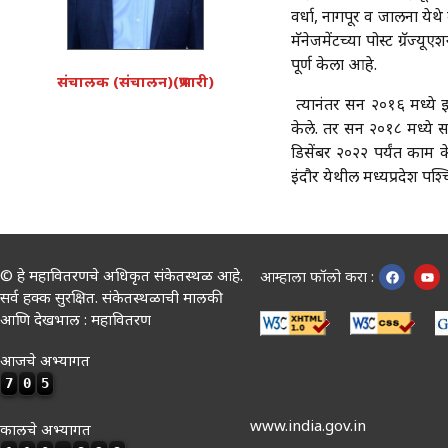
वर्धा, नागपूर व जालना येथ
मॅनेजमेंटच्या पोस्ट ग्रॅज
पूर्ण केला आहे.
संचालक (संचालन)(प्रभारी)
त्यानंतर सन २०१६ मध्ये झ
केले. तर सन २०१८ मध्ये सर
डिसेंबर २०२२ पर्यंत काम के
इंदौर येथील मध्यप्रदेश पश्च
© हे महावितरणचे अधिकृत संकेतस्थळ आहे.
आम्हाला फॉलो करा :
सर्व हक्क सुरक्षित. संकेतस्थळाची मालकी
आणि देखभाल : महावितरण
आजचे अभ्यागत
7
0
5
www.india.gov.in
कालचे अभ्यागत