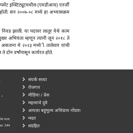
लपमेंट इन्स्टिट्यूटमधील (एमडीआय) एनर्जी
ी होती. सन २००७-०८ मध्ये हा अभ्यासक्रम
ून निवड झाली. या पदावर लातूर येथे काम
ुख्य अभियंता म्हणून त्यांनी जून २०१८ ते
सताना मे २०२३ मध्ये श्री. तालेवार यांची
ते दोन वर्षांपासून कार्यरत होते.
संपर्क साधा
–
रोजगार
 ,
मीडिया / प्रेस
महत्वाचे दुवे
आपला बहुमूल्य अभिप्राय नोंदवा
मदत
ile size:
संग्रहित
ize: 344