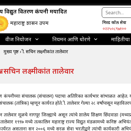
ाज्य विद्युत वितरण कंपनी मर्यादित
महाराष्ट्र शासन उपक्रम
मिस्ड कॉल सेवा
०२२५०८९७१००
वीज नियोजन
नियमन आणि धोरणे
माहितीचा
मुख्य पृष्ठ
›
श्री. सचिन लक्ष्मीकांत तालेवार
्री. सचिन लक्ष्मीकांत तालेवार
तरण कंपनीच्या संचालक (संचालन) पदाचा अतिरिक्त कार्यभार सांभाळत आहेत. य
े संचालक (तांत्रिक) म्हणून कार्यरत होते. श्री. तालेवार गेल्या २८ वर्षांपासून महा
न तालेवार मूळचे नागपूर जिल्ह्याचे असून त्यांचे शालेय शिक्षण छिंदवाडा (मध्यप्र
 तालेवार १९९७ मध्ये तत्कालिन महाराष्ट्र राज्य विद्युत मंडळामध्ये कनिष्ठ अभियंता 
्यरत असताना सन २००६ मध्ये सरळ सेवा भरतीद्वारे त्यांची कार्यकारी अभियं