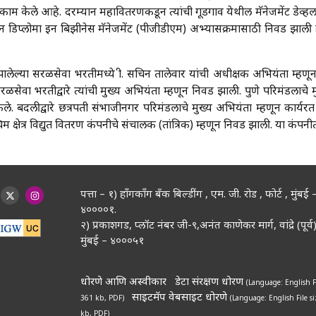
े काम केले आहे. दरम्यान महावितरणकडून त्यांची गूडगाव येथील मॅनेजमेंट डेव्ह
्यूएशन डिप्लोमा इन बिझीनेस मॅनेजमेंट (पीजीडीएम) अभ्यासक्रमासाठी निवड झाल
ालेल्या सरळसेवा भरतीमध्ये श्री. सचिन तालेवार यांची अधीक्षक अभियंता म्हण
ळसेवा भरतीद्वारे त्यांची मुख्य अभियंता म्हणून निवड झाली. पुणे परिमंडलाचे म
ले. बदलीद्वारे छत्रपती संभाजीनगर परिमंडलाचे मुख्य अभियंता म्हणून कार्यरत अ
िम क्षेत्र विद्युत वितरण कंपनीचे संचालक (तांत्रिक) म्हणून निवड झाली. या कंपनीत 
पत्ता – १) हॉंगकॉंग बँक बिल्डींग , एम. जी. रोड , फोर्ट , मुंबई 
४००००१.
२) प्रकाशगड, प्लॉट नंबर जी-९,अनंत काणेकर मार्ग, वांद्रे (पूर्व)
मुंबई – ४०००५१
धोरणे आणि अस्वीकार
डेटा संरक्षण धोरण
(Language: English
F
साइटमॅप
वेबसाइट धोरणे
361 kb, PDF)
(Language: English
File s
kb, PDF)