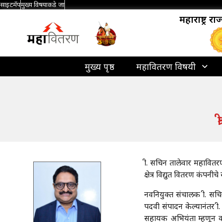
साइटमॅप
मुख्य विषयाकडे जा
महाराष्ट्र र
मुख्य पृष्ठ
महावितरण विषयी
श
श्री. सचिन तालेवार महावि
क्षेत्र विद्युत वितरण कंपनीच
नवनियुक्त संचालक श्री. सचि
पदवी संपादन केल्यानंतर श्री.
सहायक अभियंता म्हणून कार