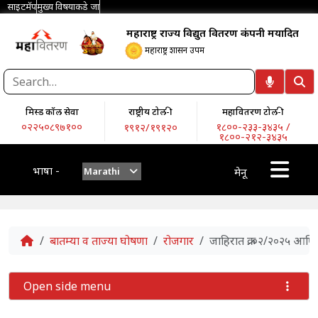
साइटमॅप
मुख्य विषयाकडे जा
महाराष्ट्र राज्य विद्युत वितरण कंपनी मर्यादित
महाराष्ट्र शासन उपक्रम
मिस्ड कॉल सेवा
राष्ट्रीय टोल-फ्री
महावितरण टोल-फ्री
०२२५०८९७१००
१८००-२३३-३४३५ /
१९१२/१९१२०
१८००-२१२-३४३५
भाषा -
Marathi
मेनू
Home
बातम्या व ताज्या घोषणा
रोजगार
जाहिरात क्र. ०२/२०२५ आण
Open side menu