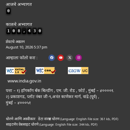
आजचे अभ्यागत
0
कालचे अभ्यागत
1
0
8
,
4
3
0
शेवटचे अद्यतन
August 10, 2026 5:37 pm
आम्हाला फॉलो करा :
www.india.gov.in
पत्ता – १) हॉंगकॉंग बँक बिल्डींग , एम. जी. रोड , फोर्ट , मुंबई – ४००००१.
२) प्रकाशगड, प्लॉट नंबर जी-९,अनंत काणेकर मार्ग, वांद्रे (पूर्व) ,
मुंबई – ४०००५१
धोरणे आणि अस्वीकार
डेटा संरक्षण धोरण
(Language: English
File size: 361 kb, PDF)
साइटमॅप
वेबसाइट धोरणे
(Language: English
File size: 344 kb, PDF)