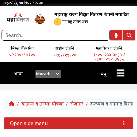
साइटमॅप
मुख्य विषयाकडे जा
महाराष्ट्र राज्य विद्युत वितरण कंपनी मर्यादित
महाराष्ट्र शासन उपक्रम
मिस्ड कॉल सेवा
राष्ट्रीय टोल-फ्री
महावितरण टोल-फ्री
०२२५०८९७१००
१८००-२३३-३४३५ /
१९१२/१९१२०
१८००-२१२-३४३५
भाषा -
Marathi
मेनू
Home
बातम्या व ताज्या घोषणा
रोजगार
कळवण व मनमाड विभागातील स
Open side menu