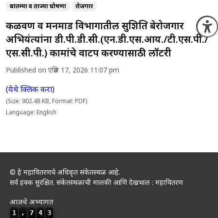
बातम्या व ताज्या घोषणा
रोजगार
कळवण व मनमाड विभागातील सुशिक्षित बेरोजगार
O
अभियंत्यांना डी.पी.डी.सी.(एन.डी.एस.आय./टी.एस.पी./
एस.सी.पी.) कामांचे वाटप करण्यासाठी लॉटरी
Published on एप्रिल 17, 2026 11:07 pm
(येथे क्लिक करा)
(Size: 902.48 KB, Format: PDF)
Language: English
© हे महावितरणचे अधिकृत संकेतस्थळ आहे.
सर्व हक्क सुरक्षित. संकेतस्थळाची मालकी आणि देखभाल : महावितरण
आजचे अभ्यागत
1
,
7
4
3