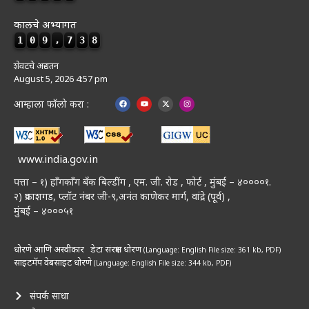
कालचे अभ्यागत
1
0
9
,
7
3
8
शेवटचे अद्यतन
August 5, 2026 4:57 pm
आम्हाला फॉलो करा :
www.india.gov.in
पत्ता – १) हॉंगकॉंग बँक बिल्डींग , एम. जी. रोड , फोर्ट , मुंबई – ४००००१.
२) प्रकाशगड, प्लॉट नंबर जी-९,अनंत काणेकर मार्ग, वांद्रे (पूर्व) ,
मुंबई – ४०००५१
धोरणे आणि अस्वीकार
डेटा संरक्षण धोरण
(Language: English
File size: 361 kb, PDF)
साइटमॅप
वेबसाइट धोरणे
(Language: English
File size: 344 kb, PDF)
संपर्क साधा