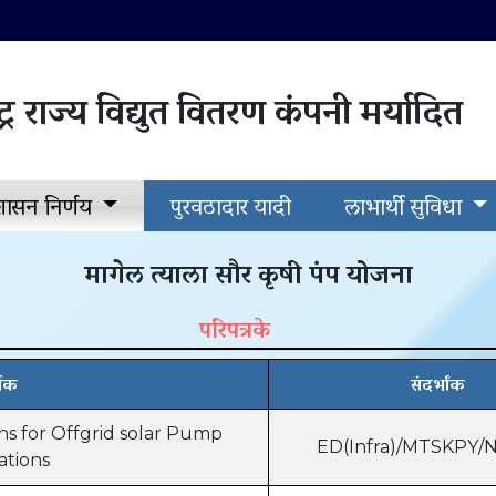
ट्र राज्य विद्युत वितरण कंपनी मर्यादित
 शासन निर्णय
पुरवठादार यादी
लाभार्थी सुविधा
मागेल त्याला सौर कृषी पंप योजना
परिपत्रके
्षक
संदर्भांक
ons for Offgrid solar Pump
ED(Infra)/MTSKPY/N
lations