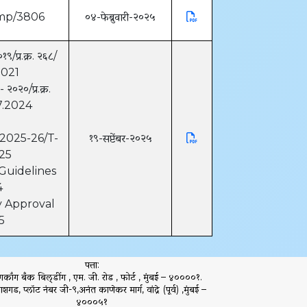
ump/3806
०४-फेब्रुवारी-२०२५
१९/प्र.क्र. २६८/
2021
 २०२०/प्र.क्र.
07.2024
025-26/T-
१९-सप्टेंबर-२०२५
025
uidelines
4
y Approval
5
पत्ता:
ंगकॉंग बँक बिल्डींग , एम. जी. रोड , फोर्ट , मुंबई – ४००००१.
ाशगड, प्लॉट नंबर जी-९,अनंत काणेकर मार्ग, वांद्रे (पूर्व) ,मुंबई –
४०००५१