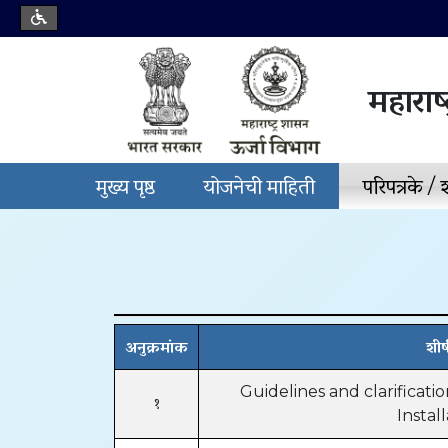
महाराष्
मुख्य पृष्ठ
योजनेची माहिती
परिपत्रके /
अनुक्रमांक
शीर
Guidelines and clarificati
१
Instal